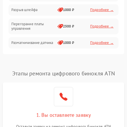
Корпус/Герметичность
Разрыв шлейфа
1000 ₽
Подробнее →
Электроника/Механические
Перегорание платы
2500 ₽
Подробнее →
управления
Электроника/Оптика
Размагничивание датчика
1000 ₽
Подробнее →
Поломка инфракрасного
1500 ₽
Подробнее →
датчика
Этапы ремонта цифрового бинокля ATN
Неправильная передача
750 ₽
Подробнее →
цветов дисплея
Разрядка аккумулятора за
1000 ₽
Подробнее →
коркое время
Перегрев устройства
1500 ₽
Подробнее →
1. Вы оставляете заявку
Оставьте заявку на ремонт цифрового бинокля ATN