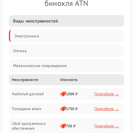
бинокля ATN
Виды неисправностей
Электроника
Оптика
Механические повреждения
Неисправности
Стоимость
Видео
Разбитый дисплей
1500 ₽
Подробнее →
Механика
Попадание влаги
1750 ₽
Подробнее →
Управление
Сбой программного
Электропитание
750 ₽
Подробнее →
обеспечения