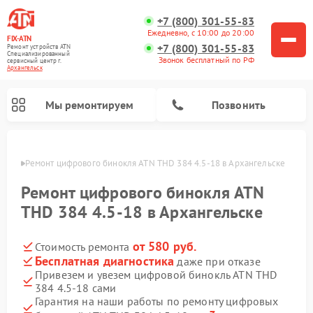
+7 (800) 301-55-83
Ежедневно, с 10:00 до 20:00
FIX-ATN
+7 (800) 301-55-83
Ремонт устройств ATN
Специализированный
Звонок бесплатный по РФ
cервисный центр г.
Архангельск
Мы ремонтируем
Позвонить
льске
Ремонт цифрового бинокля ATN THD 384 4.5-18 в Архангельске
Ремонт цифрового бинокля ATN
THD 384 4.5-18 в Архангельске
от 580 руб.
Стоимость ремонта
Ремонт прицелов ночного видения ATN
Ремонт оптических прицелов ATN
Ремонт цифровых монокуляров ATN
Ремонт тепловизионных прицелов ATN
Бесплатная диагностика
даже при отказе
Привезем и увезем цифровой бинокль ATN THD
384 4.5-18 сами
Гарантия на наши работы по ремонту цифровых