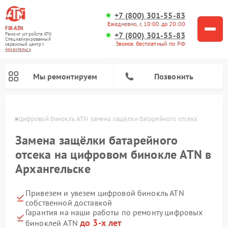
+7 (800) 301-55-83
Ежедневно, с 10:00 до 20:00
FIX-ATN
+7 (800) 301-55-83
Ремонт устройств ATN
Специализированный
Звонок бесплатный по РФ
cервисный центр г.
Архангельск
Мы ремонтируем
Позвонить
льске
Цифровой бинокль ATN замена защёлки батарейного отсека
Замена защёлки батарейного
отсека на цифровом бинокле ATN в
Архангельске
Ремонт прицелов ночного видения ATN
Ремонт оптических прицелов ATN
Ремонт цифровых монокуляров ATN
Ремонт тепловизионных прицелов ATN
Привезем и увезем цифровой бинокль ATN
собственной доставкой
Гарантия на наши работы по ремонту цифровых
до 3-х лет
биноклей ATN