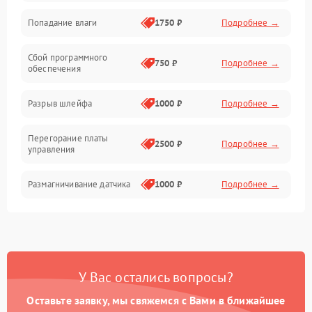
Попадание влаги
1750 ₽
Подробнее →
Управление
Сбой программного
Электропитание
750 ₽
Подробнее →
обеспечения
Корпус/Герметичность
Разрыв шлейфа
1000 ₽
Подробнее →
Электроника/Механические
Перегорание платы
2500 ₽
Подробнее →
управления
Электроника/Оптика
Размагничивание датчика
1000 ₽
Подробнее →
Поломка инфракрасного
1500 ₽
Подробнее →
датчика
Неправильная передача
750 ₽
Подробнее →
У Вас остались вопросы?
цветов дисплея
Оставьте заявку, мы свяжемся с Вами в ближайшее
Разрядка аккумулятора за