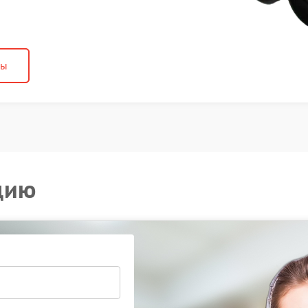
ны
цию