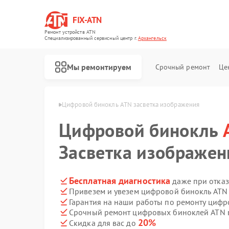
FIX-ATN
Ремонт устройств ATN
Специализированный cервисный центр г.
Архангельск
Мы ремонтируем
Срочный ремонт
Це
ATN в Архангельске
Цифровой бинокль ATN засветка изображения
Цифровой бинокль
Засветка изображен
Ремонт оптических прицелов ATN
Ремонт прицелов ночного видения ATN
Ремонт тепловизионных прицелов ATN
Ремонт цифровых монокуляров ATN
Бесплатная диагностика
даже при отказ
Привезем и увезем цифровой бинокль ATN
Гарантия на наши работы по ремонту циф
Срочный ремонт цифровых биноклей ATN в
20%
Скидка для вас до