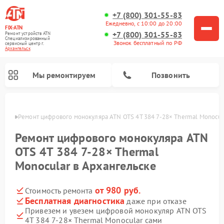
+7 (800) 301-55-83
Ежедневно, с 10:00 до 20:00
FIX-ATN
+7 (800) 301-55-83
Ремонт устройств ATN
Специализированный
Звонок бесплатный по РФ
cервисный центр г.
Архангельск
Мы ремонтируем
Позвонить
льске
Ремонт цифрового монокуляра ATN OTS 4T 384 7‑28× Thermal Monocul
Ремонт цифрового монокуляра ATN
OTS 4T 384 7‑28× Thermal
Monocular в Архангельске
Ремонт тепловизионных прицелов ATN
Ремонт оптических прицелов ATN
Ремонт цифровых биноклей ATN
Ремонт прицелов ночного видения ATN
от 980 руб.
Стоимость ремонта
Бесплатная диагностика
даже при отказе
Привезем и увезем цифровой монокуляр ATN OTS
4T 384 7‑28× Thermal Monocular сами