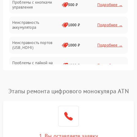
Проблемы с кнопками
Механические повреждения
500 ₽
Подробнее →
управления
Неисправность
1000 ₽
Подробнее →
аккумулятора
Неисправность портов
1000 ₽
Подробнее →
(USB, HDMI)
Проблемы с пайкой на
1000 ₽
Подробнее →
плате
Неисправность
2800 ₽
Подробнее →
процессора
Этапы ремонта цифрового монокуляра ATN
Повреждение внутренних
500 ₽
Подробнее →
проводов
Неисправность Wi-
1500 ₽
Подробнее →
Fi/Bluetooth модуля
1. Вы оставляете заявку