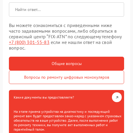
Вы можете ознакомиться с приведенными ниже
часто задаваемыми вопросами, либо обратиться в
сервисный центр “FIX-ATN” по следующему телефону
+7 (800) 301-55-83
если не нашли ответ на свой
вопрос.
Общие вопросы
Вопросы по ремонту цифровых монокуляров
Какие документы вы предоставляете?
На этапе приема устройства на диагностику и последующий
ремонт вам будет предоставлен заказ-наряд с указанием страховых
обязательств на ваше устройство. Далее, после выполнения работ
по ремонту техники, вы получите акт выполненных работ и
гарантийный талон.