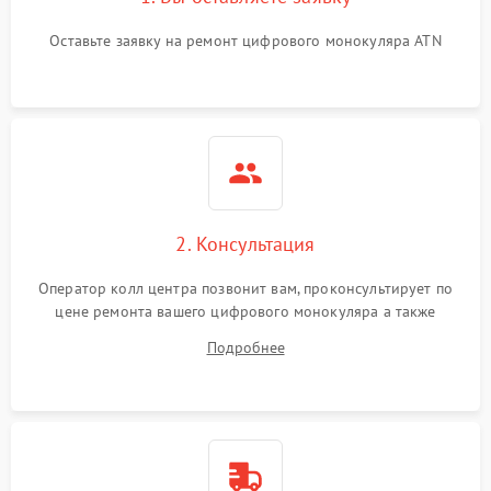
Проблемы с калибровкой
1000 ₽
Подробнее →
Оставьте заявку на ремонт цифрового монокуляра ATN
изображения
Неисправность разъемов
500 ₽
Подробнее →
(MicroSD, AV)
Неисправность системы
2000 ₽
Подробнее →
стабилизации
Проблемы с заземлением
2. Консультация
1000 ₽
Подробнее →
Оператор колл центра позвонит вам, проконсультирует по
Повреждение печатной
2800 ₽
Подробнее →
цене ремонта вашего цифрового монокуляра а также
платы
ответит на все ваши вопросы.
Подробнее
Неисправность кнопок
500 ₽
Подробнее →
управления