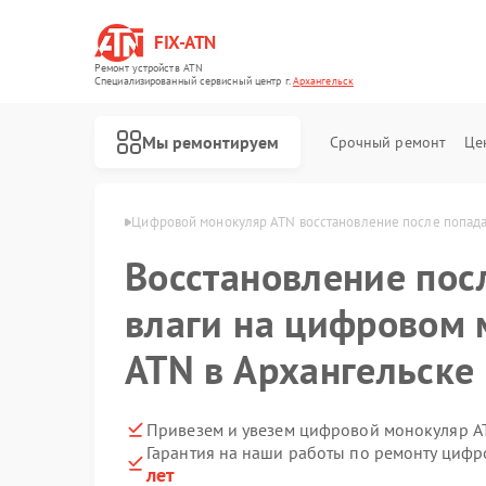
FIX-ATN
Ремонт устройств ATN
Специализированный cервисный центр г.
Архангельск
Мы ремонтируем
Срочный ремонт
Це
ATN в Архангельске
Цифровой монокуляр ATN восстановление после попада
Восстановление пос
влаги на цифровом 
ATN в Архангельске
Ремонт оптических прицелов ATN
Ремонт цифровых биноклей ATN
Ремонт прицелов ночного видения ATN
Ремонт тепловизионных прицелов ATN
Привезем и увезем цифровой монокуляр A
Гарантия на наши работы по ремонту циф
лет