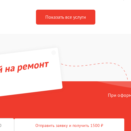
Показать все услуги
й на ремонт
При оформл
Отправить заявку и получить 1500 ₽