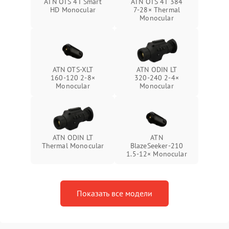
ATN OTS 4T Smart
ATN OTS 4T 384
HD Monocular
7‑28× Thermal
Monocular
ATN OTS‑XLT
ATN ODIN LT
160‑120 2‑8×
320‑240 2‑4×
Monocular
Monocular
ATN ODIN LT
ATN
Thermal Monocular
BlazeSeeker‑210
1.5‑12× Monocular
Показать все модели