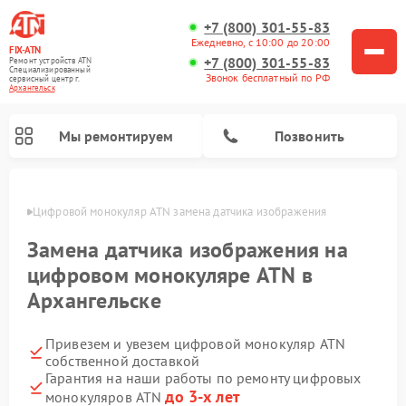
+7 (800) 301-55-83
Ежедневно, с 10:00 до 20:00
FIX-ATN
+7 (800) 301-55-83
Ремонт устройств ATN
Специализированный
Звонок бесплатный по РФ
cервисный центр г.
Архангельск
Мы ремонтируем
Позвонить
льске
Цифровой монокуляр ATN замена датчика изображения
Замена датчика изображения на
цифровом монокуляре ATN в
Архангельске
Ремонт тепловизионных прицелов ATN
Ремонт оптических прицелов ATN
Ремонт цифровых биноклей ATN
Ремонт прицелов ночного видения ATN
Привезем и увезем цифровой монокуляр ATN
собственной доставкой
Гарантия на наши работы по ремонту цифровых
до 3-х лет
монокуляров ATN