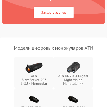
Неисправность Wi-
1500 ₽
Подробнее →
Fi/Bluetooth модуля
Заказать звонок
Проблемы с калибровкой
1000 ₽
Подробнее →
изображения
Неисправность разъемов
500 ₽
Подробнее →
(MicroSD, AV)
Модели цифровых монокуляров ATN
Неисправность системы
2000 ₽
Подробнее →
стабилизации
Проблемы с заземлением
1000 ₽
Подробнее →
ATN
ATN DNVM-4 Digital
BlazeSeeker‑207
Night Vision
Повреждение печатной
2800 ₽
Подробнее →
1‑8.8× Monocular
Monocular 4×
платы
Неисправность кнопок
500 ₽
Подробнее →
управления