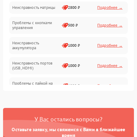
Неисправность матрицы
2800 ₽
Подробнее →
Управление
Проблемы с кнопками
Механические повреждения
500 ₽
Подробнее →
управления
Неисправность
1000 ₽
Подробнее →
аккумулятора
Неисправность портов
1000 ₽
Подробнее →
(USB, HDMI)
Проблемы с пайкой на
1000 ₽
Подробнее →
плате
Неисправность
2800 ₽
Подробнее →
процессора
У Вас остались вопросы?
Повреждение внутренних
500 ₽
Подробнее →
проводов
Оставьте заявку, мы свяжемся с Вами в ближайшее
время