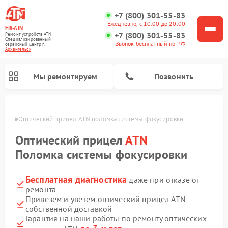
+7 (800) 301-55-83
Ежедневно, с 10:00 до 20:00
FIX-ATN
+7 (800) 301-55-83
Ремонт устройств ATN
Специализированный
Звонок бесплатный по РФ
cервисный центр г.
Архангельск
Мы ремонтируем
Позвонить
льске
Оптический прицел ATN поломка системы фокусировки
Оптический прицел
ATN
Поломка системы фокусировки
Бесплатная диагностика
даже при отказе от
Ремонт прицелов ночного видения ATN
Ремонт цифровых монокуляров ATN
Ремонт тепловизионных прицелов ATN
Ремонт цифровых биноклей ATN
ремонта
Привезем и увезем оптический прицел ATN
собственной доставкой
Гарантия на наши работы по ремонту оптических