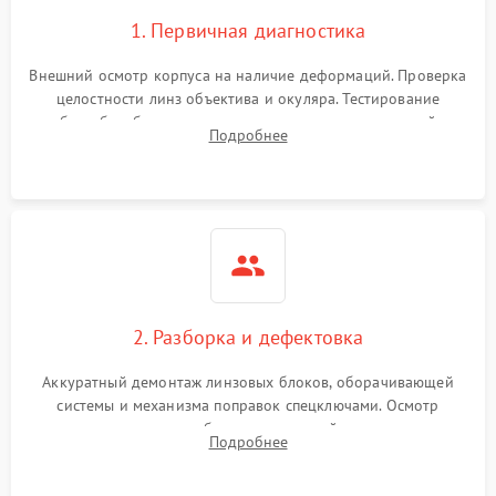
1. Первичная диагностика
Внешний осмотр корпуса на наличие деформаций. Проверка
целостности линз объектива и окуляра. Тестирование
работы барабанчиков ввода поправок, кольца отстройки
Подробнее
параллакса и зума. Выявление сколов, внутренних
загрязнений и нарушений герметичности.
2. Разборка и дефектовка
Аккуратный демонтаж линзовых блоков, оборачивающей
системы и механизма поправок спецключами. Осмотр
внутренних резьбовых соединений, пружин и
Подробнее
уплотнительных колец. Поиск причин люфта, смещения
точки попадания или заклинивания подвижных частей.