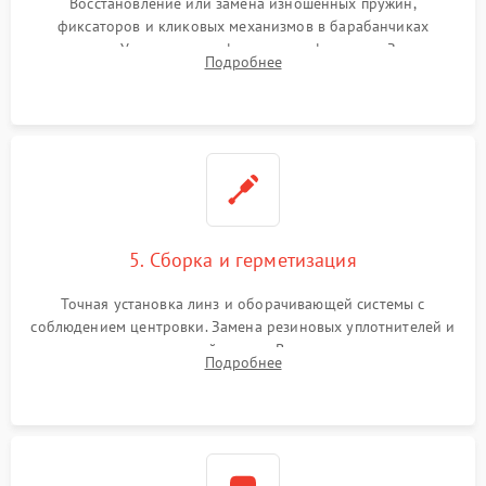
Восстановление или замена изношенных пружин,
фиксаторов и кликовых механизмов в барабанчиках
поправок. Устранение люфтов в трансфокаторе. Замена
Подробнее
поврежденных линз, разбитой сетки или восстановление
контактов в цепи подсветки прицельной марки.
5. Сборка и герметизация
Точная установка линз и оборачивающей системы с
соблюдением центровки. Замена резиновых уплотнителей и
нанесение влагозащитной смазки. Вакуумирование корпуса
Подробнее
и заполнение его осушенным азотом или аргоном для
защиты линз от внутреннего запотевания.