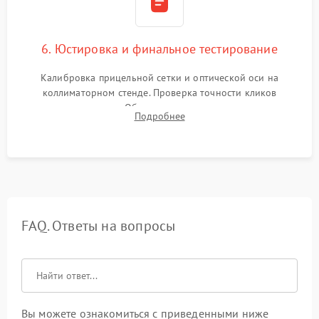
6. Юстировка и финальное тестирование
Калибровка прицельной сетки и оптической оси на
коллиматорном стенде. Проверка точности кликов
механизма поправок. Обязательное испытание прицела на
Подробнее
ударном стенде для проверки устойчивости к отдаче и
гарантии сохранения точки пристрелки.
FAQ. Ответы на вопросы
Вы можете ознакомиться с приведенными ниже