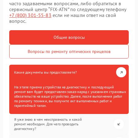
часто задаваемыми вопросами, либо обратиться в
сервисный центр “FIX-ATN” по следующему телефону
+7 (800) 301-55-83
если не нашли ответ на свой
вопрос.
Общие вопросы
Вопросы по ремонту оптических прицелов
Какие документы вы предоставляете?
На этапе приема устройства на диагностику и последующий
ремонт вам будет предоставлен заказ-наряд с указанием страховых
обязательств на ваше устройство. Далее, после выполнения работ
по ремонту техники, вы получите акт выполненных работ и
гарантийный талон.
Я уже знаю в чем неисправность и какой
ремонт необходим. Для чего проводить
диагностику?