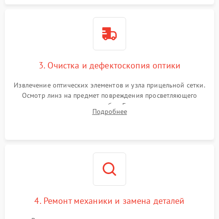
3. Очистка и дефектоскопия оптики
Извлечение оптических элементов и узла прицельной сетки.
Осмотр линз на предмет повреждения просветляющего
покрытия или появления грибка. Бережная очистка стекол
Подробнее
спецрастворами. Проверка целостности гравированной
сетки и модуля ее подсветки.
4. Ремонт механики и замена деталей