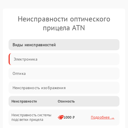
Неисправности оптического
прицела ATN
Виды неисправностей
Электроника
Оптика
Неисправность изображения
Неисправности
Стоимость
Механические повреждения
Неисправность системы
Неисправность фокусировки и оптики
1000 ₽
Подробнее →
подсветки прицела