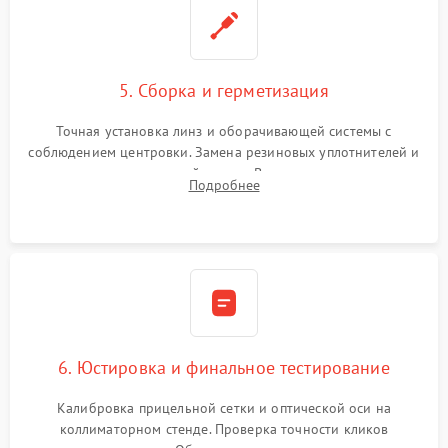
5. Сборка и герметизация
Точная установка линз и оборачивающей системы с
соблюдением центровки. Замена резиновых уплотнителей и
нанесение влагозащитной смазки. Вакуумирование корпуса
Подробнее
и заполнение его осушенным азотом или аргоном для
защиты линз от внутреннего запотевания.
6. Юстировка и финальное тестирование
Калибровка прицельной сетки и оптической оси на
коллиматорном стенде. Проверка точности кликов