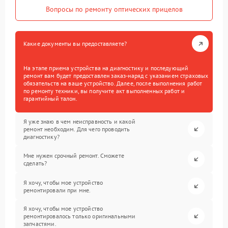
Вопросы по ремонту оптических прицелов
Какие документы вы предоставляете?
На этапе приема устройства на диагностику и последующий
ремонт вам будет предоставлен заказ-наряд с указанием страховых
обязательств на ваше устройство. Далее, после выполнения работ
по ремонту техники, вы получите акт выполненных работ и
гарантийный талон.
Я уже знаю в чем неисправность и какой
ремонт необходим. Для чего проводить
диагностику?
Мне нужен срочный ремонт. Сможете
сделать?
Я хочу, чтобы мое устройство
ремонтировали при мне.
Я хочу, чтобы мое устройство
ремонтировалось только оригинальными
запчастями.