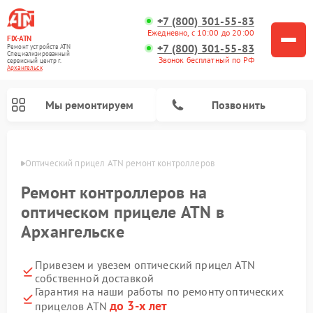
+7 (800) 301-55-83
Ежедневно, с 10:00 до 20:00
FIX-ATN
+7 (800) 301-55-83
Ремонт устройств ATN
Специализированный
Звонок бесплатный по РФ
cервисный центр г.
Архангельск
Мы ремонтируем
Позвонить
льске
Оптический прицел ATN ремонт контроллеров
Ремонт контроллеров на
оптическом прицеле ATN в
Архангельске
Ремонт прицелов ночного видения ATN
Ремонт цифровых монокуляров ATN
Ремонт тепловизионных прицелов ATN
Ремонт цифровых биноклей ATN
Привезем и увезем оптический прицел ATN
собственной доставкой
Гарантия на наши работы по ремонту оптических
до 3-х лет
прицелов ATN