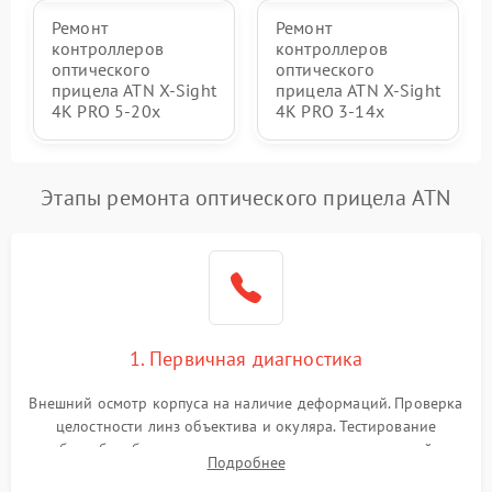
Ремонт
Ремонт
контроллеров
контроллеров
оптического
оптического
прицела ATN X-Sight
прицела ATN X-Sight
4K PRO 5-20x
4K PRO 3-14x
Этапы ремонта оптического прицела ATN
1. Первичная диагностика
Внешний осмотр корпуса на наличие деформаций. Проверка
целостности линз объектива и окуляра. Тестирование
работы барабанчиков ввода поправок, кольца отстройки
Подробнее
параллакса и зума. Выявление сколов, внутренних