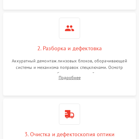
загрязнений и нарушений герметичности.
2. Разборка и дефектовка
Аккуратный демонтаж линзовых блоков, оборачивающей
системы и механизма поправок спецключами. Осмотр
внутренних резьбовых соединений, пружин и
Подробнее
уплотнительных колец. Поиск причин люфта, смещения
точки попадания или заклинивания подвижных частей.
3. Очистка и дефектоскопия оптики