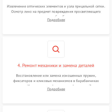
Извлечение оптических элементов и узла прицельной сетки.
Осмотр линз на предмет повреждения просветляющего
покрытия или появления грибка. Бережная очистка стекол
Подробнее
спецрастворами. Проверка целостности гравированной
сетки и модуля ее подсветки.
4. Ремонт механики и замена деталей
Восстановление или замена изношенных пружин,
фиксаторов и кликовых механизмов в барабанчиках
поправок. Устранение люфтов в трансфокаторе. Замена
Подробнее
поврежденных линз, разбитой сетки или восстановление
контактов в цепи подсветки прицельной марки.