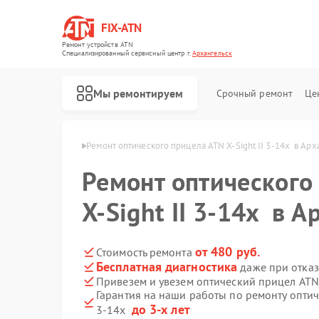
FIX-ATN
Ремонт устройств ATN
Специализированный cервисный центр г.
Архангельск
Мы ремонтируем
Срочный ремонт
Це
ATN в Архангельске
Ремонт оптического прицела ATN X-Sight II 3-14x  в Ар
Ремонт оптического
X-Sight II 3-14x в 
Ремонт цифровых биноклей ATN
Ремонт прицелов ночного видения ATN
Ремонт тепловизионных прицелов ATN
Ремонт цифровых монокуляров ATN
от 480 руб.
Стоимость ремонта
Бесплатная диагностика
даже при отказ
Привезем и увезем оптический прицел ATN 
Гарантия на наши работы по ремонту оптич
до 3-х лет
3-14x