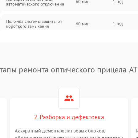
60 мин
1 год
автоматического отключения
Поломка системы защиты от
60 мин
1 год
короткого замыкания
Повреждение системы защиты от
60 мин
1 год
перегрева
Неисправность системы защиты от
тапы ремонта оптического прицела A
60 мин
1 год
перенапряжения
Неисправность системы защиты от
60 мин
1 год
замыкания
Неисправность системы защиты от
60 мин
1 год
перегрева
2. Разборка и дефектовка
Аккуратный демонтаж линзовых блоков,
Поломка системы защиты от
60 мин
1 год
перенапряжения