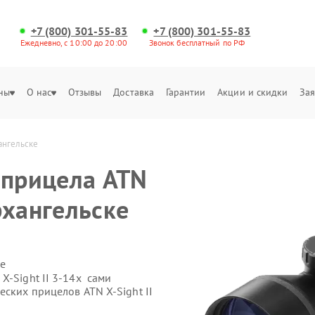
+7 (800) 301-55-83
+7 (800) 301-55-83
Ежедневно, с 10:00 до 20:00
Звонок бесплатный по РФ
ны
О нас
Отзывы
Доставка
Гарантии
Акции и скидки
Зая
хангельске
 прицела ATN
Архангельске
е
X-Sight II 3-14x сами
еских прицелов ATN X-Sight II