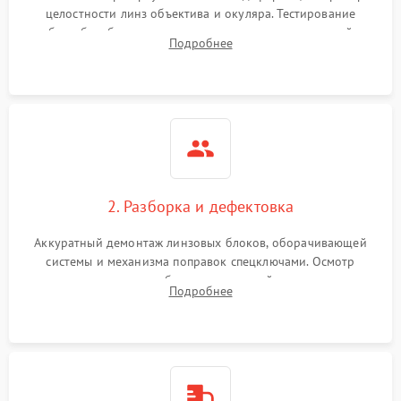
целостности линз объектива и окуляра. Тестирование
работы барабанчиков ввода поправок, кольца отстройки
Поломка системы защиты
Подробнее
1000 ₽
Подробнее →
параллакса и зума. Выявление сколов, внутренних
от перенапряжения
загрязнений и нарушений герметичности.
Поломка системы защиты
1000 ₽
Подробнее →
от замыкания
2. Разборка и дефектовка
Аккуратный демонтаж линзовых блоков, оборачивающей
системы и механизма поправок спецключами. Осмотр
внутренних резьбовых соединений, пружин и
Подробнее
уплотнительных колец. Поиск причин люфта, смещения
точки попадания или заклинивания подвижных частей.