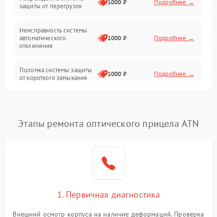
1000 ₽
Подробнее →
защиты от перегрузок
Электропитание
Неисправность системы
Механика
автоматического
1000 ₽
Подробнее →
отключения
Управление
Поломка системы защиты
1000 ₽
Подробнее →
от короткого замыкания
Корпус/Герметичность
Повреждение системы
Датчики
1000 ₽
Подробнее →
защиты от перегрева
Этапы ремонта оптического прицела ATN
Неисправность системы
защиты от
1000 ₽
Подробнее →
перенапряжения
Неисправность системы
1000 ₽
Подробнее →
защиты от замыкания
1. Первичная диагностика
Неисправность системы
1000 ₽
Подробнее →
защиты от перегрева
Внешний осмотр корпуса на наличие деформаций. Проверка