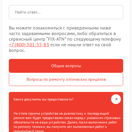
Вы можете ознакомиться с приведенными ниже
часто задаваемыми вопросами, либо обратиться в
сервисный центр “FIX-ATN” по следующему телефону
+7 (800) 301-55-83
если не нашли ответ на свой
вопрос.
Общие вопросы
Вопросы по ремонту оптических прицелов
Какие документы вы предоставляете?
На этапе приема устройства на диагностику и последующий
ремонт вам будет предоставлен заказ-наряд с указанием страховых
обязательств на ваше устройство. Далее, после выполнения работ
по ремонту техники, вы получите акт выполненных работ и
гарантийный талон.