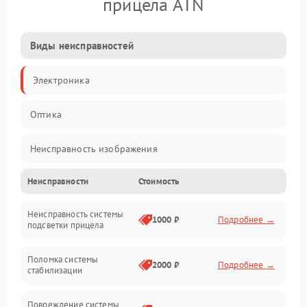
прицела ATN
Виды неисправностей
Электроника
Оптика
Неисправность изображения
Неисправности
Стоимость
Механические повреждения
Неисправность системы
Неисправность фокусировки и оптики
1000 ₽
Подробнее →
подсветки прицела
Неисправность подсветки и электроники
Поломка системы
2000 ₽
Подробнее →
стабилизации
Прочие неисправности
Повреждение системы