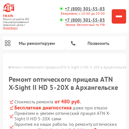
+7 (800) 301-55-83
Ежедневно, с 10:00 до 20:00
FIX-ATN
+7 (800) 301-55-83
Ремонт устройств ATN
Специализированный
Звонок бесплатный по РФ
cервисный центр г.
Архангельск
Мы ремонтируем
Позвонить
льске
Ремонт оптического прицела ATN X-Sight II HD 5-20X в Архангельске
Ремонт оптического прицела ATN
X-Sight II HD 5-20X в Архангельске
от 480 руб.
Стоимость ремонта
Ремонт прицелов ночного видения ATN
Ремонт цифровых монокуляров ATN
Ремонт тепловизионных прицелов ATN
Ремонт цифровых биноклей ATN
Бесплатная диагностика
даже при отказе
Привезем и увезем оптический прицел ATN X-
Sight II HD 5-20X сами
Гарантия на наши работы по ремонту оптических