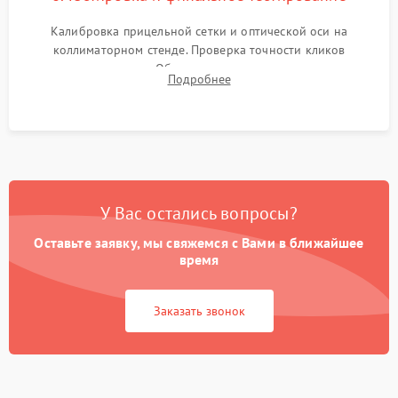
Калибровка прицельной сетки и оптической оси на
коллиматорном стенде. Проверка точности кликов
механизма поправок. Обязательное испытание прицела на
Подробнее
ударном стенде для проверки устойчивости к отдаче и
гарантии сохранения точки пристрелки.
У Вас остались вопросы?
Оставьте заявку, мы свяжемся с Вами в ближайшее
время
Заказать звонок