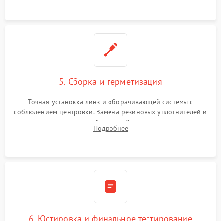
контактов в цепи подсветки прицельной марки.
5. Сборка и герметизация
Точная установка линз и оборачивающей системы с
соблюдением центровки. Замена резиновых уплотнителей и
нанесение влагозащитной смазки. Вакуумирование корпуса
Подробнее
и заполнение его осушенным азотом или аргоном для
защиты линз от внутреннего запотевания.
6. Юстировка и финальное тестирование