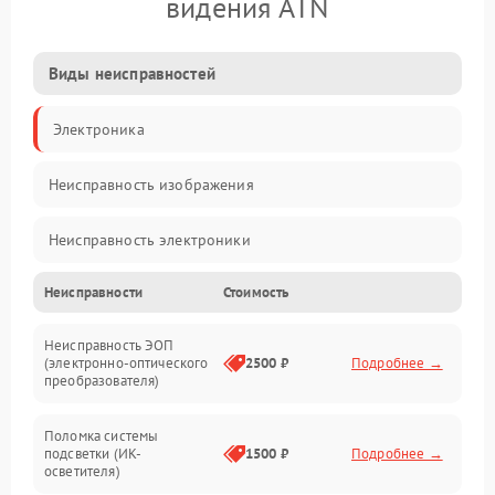
видения ATN
Виды неисправностей
Электроника
Неисправность изображения
Неисправность электроники
Неисправности
Стоимость
Механические повреждения
Неисправность ЭОП
Неисправность управления
(электронно-оптического
2500 ₽
Подробнее →
преобразователя)
Прочие неисправности
Поломка системы
подсветки (ИК-
1500 ₽
Подробнее →
Оптика
осветителя)