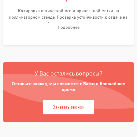
Юстировка оптической оси и прицельной метки на
коллиматорном стенде. Проверка устойчивости к отдаче на
ударном стенде. Тестирование качества изображения в
Подробнее
темноте, дальности обнаружения и корректной работы всех
режимов прицела.
У Вас остались вопросы?
Оставьте заявку, мы свяжемся с Вами в ближайшее
время
Заказать звонок