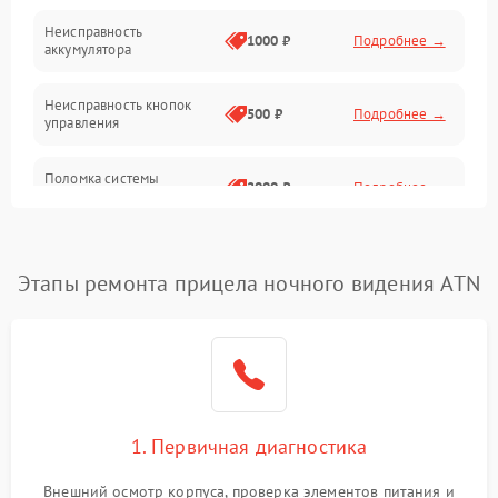
Неисправность
1000 ₽
Подробнее →
аккумулятора
Неисправность кнопок
500 ₽
Подробнее →
управления
Поломка системы
2000 ₽
Подробнее →
стабилизации
Повреждение системы
1000 ₽
Подробнее →
защиты от перегрузок
Этапы ремонта прицела ночного видения ATN
Неисправность системы
автоматического
1000 ₽
Подробнее →
отключения
Поломка системы защиты
1000 ₽
Подробнее →
от короткого замыкания
1. Первичная диагностика
Повреждение системы
Внешний осмотр корпуса, проверка элементов питания и