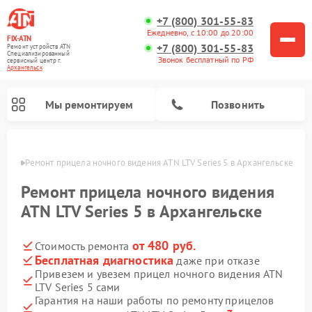
+7 (800) 301-55-83
Ежедневно, с 10:00 до 20:00
FIX-ATN
+7 (800) 301-55-83
Ремонт устройств ATN
Специализированный
Звонок бесплатный по РФ
cервисный центр г.
Архангельск
Мы ремонтируем
Позвонить
льске
Ремонт прицела ночного видения ATN LTV Series 5 в Архангельске
Ремонт прицела ночного видения
ATN LTV Series 5 в Архангельске
от 480 руб.
Стоимость ремонта
Ремонт оптических прицелов ATN
Ремонт цифровых биноклей ATN
Ремонт цифровых монокуляров ATN
Ремонт тепловизионных прицелов ATN
Бесплатная диагностика
даже при отказе
Привезем и увезем прицел ночного видения ATN
LTV Series 5 сами
Гарантия на наши работы по ремонту прицелов