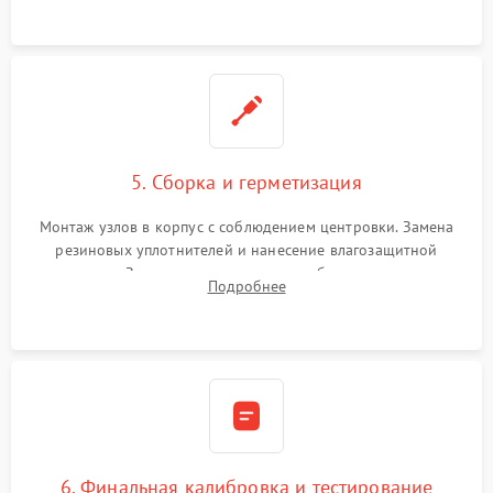
окуляра спецрастворами.
5. Сборка и герметизация
Монтаж узлов в корпус с соблюдением центровки. Замена
резиновых уплотнителей и нанесение влагозащитной
смазки. Заполнение внутреннего объема прицела
Подробнее
осушенным азотом для предотвращения запотевания оптики
при перепадах температур.
6. Финальная калибровка и тестирование