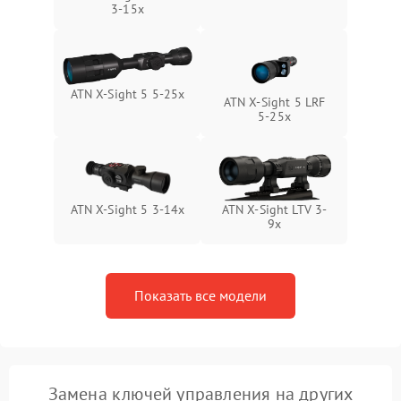
Поломка системы защиты
3-15x
1000 ₽
Подробнее →
от замыкания
ATN X-Sight 5 5-25x
ATN X-Sight 5 LRF
5-25x
ATN X-Sight 5 3-14x
ATN X-Sight LTV 3-
9x
Показать все модели
Замена ключей управления на других