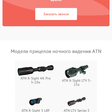
Поломка системы защиты
1000 ₽
Подробнее →
Заказать звонок
от короткого замыкания
Повреждение системы
1000 ₽
Подробнее →
защиты от перегрева
Неисправность системы
защиты от
1000 ₽
Подробнее →
Модели прицелов ночного видения ATN
перенапряжения
Неисправность системы
1000 ₽
Подробнее →
защиты от замыкания
ATN X-Sight 4K Pro
Неисправность системы
ATN X-Sight LTV 5-
5-20x
1000 ₽
Подробнее →
защиты от перегрева
15x
Поломка системы защиты
1000 ₽
Подробнее →
от перенапряжения
ATN X-Sight 5 LRF
ATN LTV Series 5