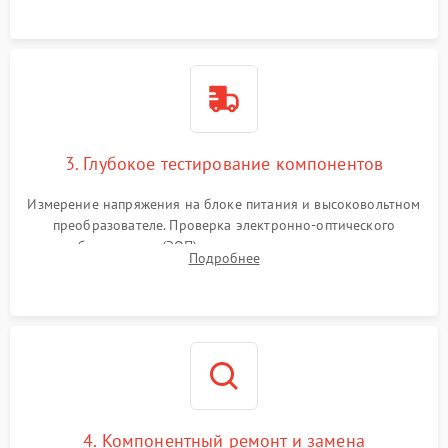
колец влагозащиты.
3. Глубокое тестирование компонентов
Измерение напряжения на блоке питания и высоковольтном
преобразователе. Проверка электронно-оптического
преобразователя (ЭОП) на стенде на предмет эмиссии,
Подробнее
шумов и засветок. Диагностика микросхем цифровых
моделей под микроскопом.
4. Компонентный ремонт и замена