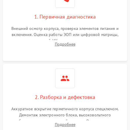
1. Первичная диагностика
Внешний осмотр корпуса, проверка элементов питания и
включения. Оценка работы ЭОП или цифровой матрицы,
проверка встроенной ИК-подсветки и механизма выверки
Подробнее
прицельной сетки. Выявление видимых дефектов оптики и
артефактов изображения.
2. Разборка и дефектовка
Аккуратное вскрытие герметичного корпуса спецключом.
Демонтаж электронного блока, высоковольтного
преобразователя и оптической системы. Осмотр контактов
Подробнее
на окисление и проверка целостности уплотнительных