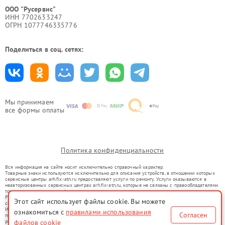
ООО "Русервис"
ИНН 7702633247
ОГРН 1077746335776
Поделиться в соц. сетях:
Мы принимаем
все формы оплаты
Политика конфиденциальности
Вся информация на сайте носит исключительно справочный характер.
Товарные знаки используются исключительно для описания устройств, в отношении которых
сервисные центры arh.fix-atn.ru предоставляют услуги по ремонту. Услуги оказываются в
неавторизованных сервисных центрах arh.fix-atn.ru, которые не связаны с правообладателями
товарных знаков или их официальными представителями.
Ремонт осуществляется для устройств, уже введенных в гражданский оборот в соответствии
Этот сайт использует файлы cookie. Вы можете
со статьей 1487 ГК РФ.
Использование товарных знаков не преследует цели индивидуализации услуг или введения
ознакомиться с
правилами использования
Согласен
потребителей в заблуждение, а служит для информирования о предоставляемых услугах по
ремонту техники указанных брендов.
файлов cookie