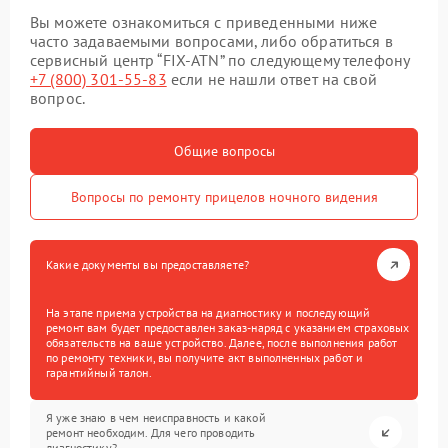
Вы можете ознакомиться с приведенными ниже
часто задаваемыми вопросами, либо обратиться в
сервисный центр “FIX-ATN” по следующему телефону
+7 (800) 301-55-83
если не нашли ответ на свой
вопрос.
Общие вопросы
Вопросы по ремонту прицелов ночного видения
Какие документы вы предоставляете?
На этапе приема устройства на диагностику и последующий
ремонт вам будет предоставлен заказ-наряд с указанием страховых
обязательств на ваше устройство. Далее, после выполнения работ
по ремонту техники, вы получите акт выполненных работ и
гарантийный талон.
Я уже знаю в чем неисправность и какой
ремонт необходим. Для чего проводить
диагностику?