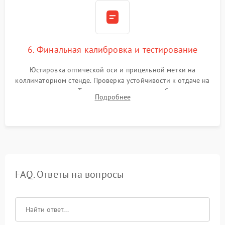
6. Финальная калибровка и тестирование
Юстировка оптической оси и прицельной метки на
коллиматорном стенде. Проверка устойчивости к отдаче на
ударном стенде. Тестирование качества изображения в
Подробнее
темноте, дальности обнаружения и корректной работы всех
режимов прицела.
FAQ. Ответы на вопросы