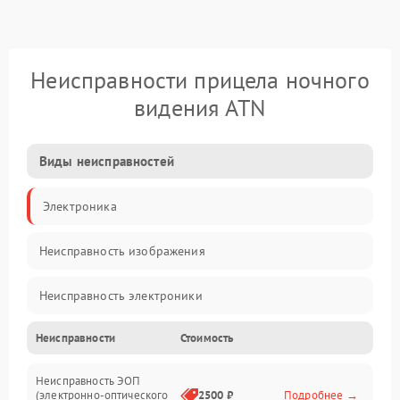
Неисправности прицела ночного
видения ATN
Виды неисправностей
Электроника
Неисправность изображения
Неисправность электроники
Неисправности
Стоимость
Механические повреждения
Неисправность ЭОП
Неисправность управления
(электронно-оптического
2500 ₽
Подробнее →