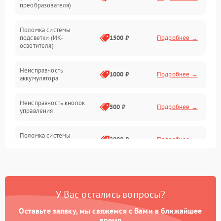
преобразователя)
Прочие неисправности
Поломка системы
подсветки (ИК-
1500 ₽
Подробнее →
Оптика
осветителя)
Неисправность
1000 ₽
Подробнее →
аккумулятора
Неисправность кнопок
500 ₽
Подробнее →
управления
Поломка системы
2000 ₽
Подробнее →
стабилизации
Повреждение системы
1000 ₽
Подробнее →
защиты от перегрузок
У Вас остались вопросы?
Неисправность системы
автоматического
1000 ₽
Подробнее →
Оставьте заявку, мы свяжемся с Вами в ближайшее
отключения
время