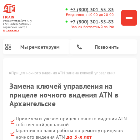
+7 (800) 301-55-83
Ежедневно, с 10:00 до 20:00
FIX-ATN
+7 (800) 301-55-83
Ремонт устройств ATN
Специализированный
Звонок бесплатный по РФ
cервисный центр г.
Архангельск
Мы ремонтируем
Позвонить
льске
Прицел ночного видения ATN замена ключей управления
Замена ключей управления на
прицеле ночного видения ATN в
Архангельске
Ремонт оптических прицелов ATN
Ремонт цифровых биноклей ATN
Ремонт цифровых монокуляров ATN
Ремонт тепловизионных прицелов ATN
Привезем и увезем прицел ночного видения ATN
собственной доставкой
Гарантия на наши работы по ремонту прицелов
до 3-х лет
ночного видения ATN