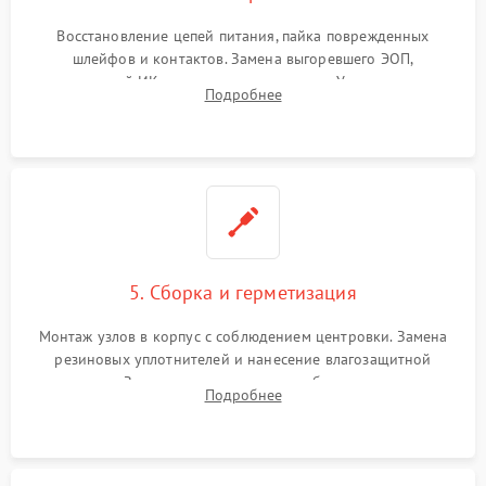
Восстановление цепей питания, пайка поврежденных
шлейфов и контактов. Замена выгоревшего ЭОП,
неисправной ИК-подсветки или матрицы. Ультразвуковая
Подробнее
очистка плат и удаление загрязнений с линз объектива и
окуляра спецрастворами.
5. Сборка и герметизация
Монтаж узлов в корпус с соблюдением центровки. Замена
резиновых уплотнителей и нанесение влагозащитной
смазки. Заполнение внутреннего объема прицела
Подробнее
осушенным азотом для предотвращения запотевания оптики
при перепадах температур.