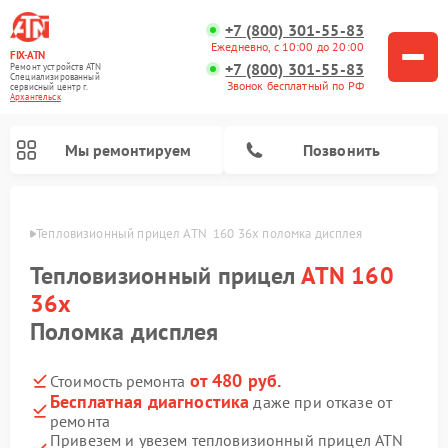
+7 (800) 301-55-83
Ежедневно, с 10:00 до 20:00
FIX-ATN
+7 (800) 301-55-83
Ремонт устройств ATN
Специализированный
Звонок бесплатный по РФ
cервисный центр г.
Архангельск
Мы ремонтируем
Позвонить
льске
Тепловизионный прицел ATN  160 36x поломка дисплея
Тепловизионный прицел
ATN 160
36x
Поломка дисплея
Ремонт оптических прицелов ATN
Ремонт цифровых биноклей ATN
Ремонт цифровых монокуляров ATN
Ремонт прицелов ночного видения ATN
от 480 руб.
Стоимость ремонта
Бесплатная диагностика
даже при отказе от
ремонта
Привезем и увезем тепловизионный прицел ATN