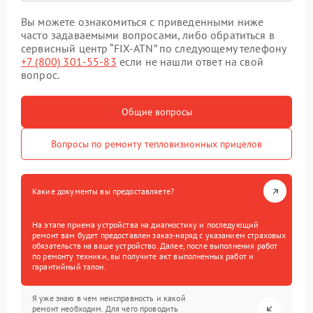
Вы можете ознакомиться с приведенными ниже
часто задаваемыми вопросами, либо обратиться в
сервисный центр “FIX-ATN” по следующему телефону
+7 (800) 301-55-83
если не нашли ответ на свой
вопрос.
Общие вопросы
Вопросы по ремонту тепловизионных прицелов
Какие документы вы предоставляете?
На этапе приема устройства на диагностику и последующий
ремонт вам будет предоставлен заказ-наряд с указанием страховых
обязательств на ваше устройство. Далее, после выполнения работ
по ремонту техники, вы получите акт выполненных работ и
гарантийный талон.
Я уже знаю в чем неисправность и какой
ремонт необходим. Для чего проводить