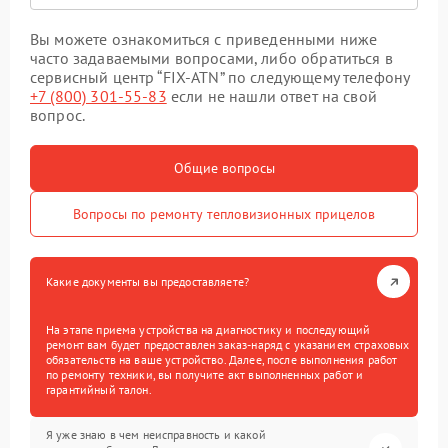
Вы можете ознакомиться с приведенными ниже
часто задаваемыми вопросами, либо обратиться в
сервисный центр “FIX-ATN” по следующему телефону
+7 (800) 301-55-83
если не нашли ответ на свой
вопрос.
Общие вопросы
Вопросы по ремонту тепловизионных прицелов
Какие документы вы предоставляете?
На этапе приема устройства на диагностику и последующий
ремонт вам будет предоставлен заказ-наряд с указанием страховых
обязательств на ваше устройство. Далее, после выполнения работ
по ремонту техники, вы получите акт выполненных работ и
гарантийный талон.
Я уже знаю в чем неисправность и какой