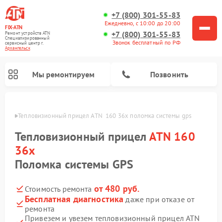
+7 (800) 301-55-83
Ежедневно, с 10:00 до 20:00
FIX-ATN
+7 (800) 301-55-83
Ремонт устройств ATN
Специализированный
Звонок бесплатный по РФ
cервисный центр г.
Архангельск
Мы ремонтируем
Позвонить
льске
Тепловизионный прицел ATN  160 36x поломка системы gps
Тепловизионный прицел
ATN 160
36x
Поломка системы GPS
Ремонт оптических прицелов ATN
Ремонт цифровых биноклей ATN
Ремонт цифровых монокуляров ATN
Ремонт прицелов ночного видения ATN
от 480 руб.
Стоимость ремонта
Бесплатная диагностика
даже при отказе от
ремонта
Привезем и увезем тепловизионный прицел ATN