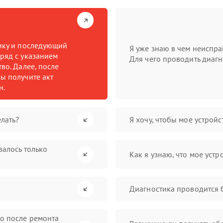
тику и последующий
Я уже знаю в чем неиспра
ряд с указанием
Для чего проводить диагн
во. Далее, после
ы получите акт
н.
лать?
Я хочу, чтобы мое устрой
валось только
Как я узнаю, что мое устр
Диагностика проводится 
во после ремонта