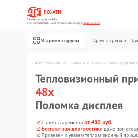
FIX-ATN
Ремонт устройств ATN
Специализированный cервисный центр г.
Архангельск
Мы ремонтируем
Срочный ремонт
Це
 48x в Архангельске
Тепловизионный прицел ATN  160 48x поломка дисплея
Тепловизионный пр
48x
Поломка дисплея
Ремонт оптических прицелов ATN
Ремонт цифровых биноклей ATN
Ремонт прицелов ночного видения ATN
Ремонт цифровых монокуляров ATN
от 480 руб.
Стоимость ремонта
Бесплатная диагностика
даже при отказ
Привезем и увезем тепловизионный прице