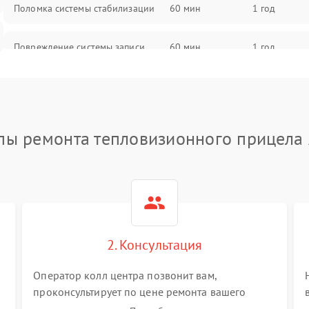
Поломка системы стабилизации
60 мин
1 год
Повреждение системы записи
60 мин
1 год
Неисправность системы Wi-Fi
60 мин
1 год
Поломка системы GPS
60 мин
1 год
пы ремонта тепловизионного прицела
Повреждение системы защиты от
60 мин
1 год
перегрузок
Неисправность системы
60 мин
1 год
автоматического отключения
2. Консультация
Поломка системы защиты от
60 мин
1 год
короткого замыкания
Оператор колл центра позвонит вам,
проконсультирует по цене ремонта вашего
тепловизионного прицела а также ответит на