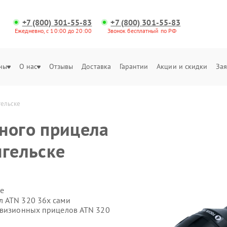
+7 (800) 301-55-83
+7 (800) 301-55-83
Ежедневно, с 10:00 до 20:00
Звонок бесплатный по РФ
ны
О нас
Отзывы
Доставка
Гарантии
Акции и скидки
Зая
гельске
ного прицела
нгельске
е
л ATN 320 36x сами
овизионных прицелов ATN 320