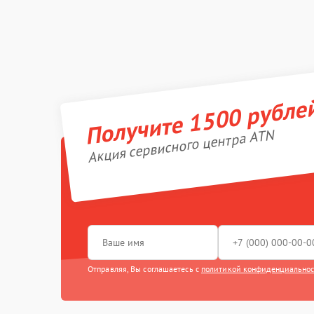
Получите 1500 рубле
Акция сервисного центра ATN
Отправляя, Вы соглашаетесь с
политикой конфиденциально