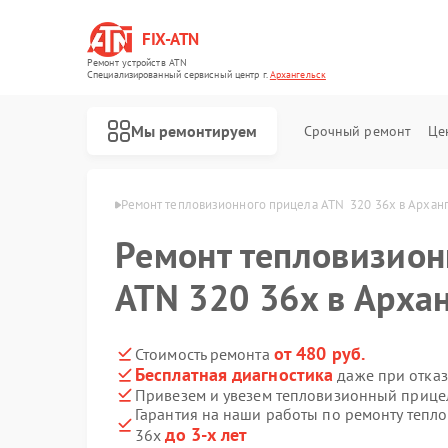
FIX-ATN
Ремонт устройств ATN
Специализированный cервисный центр г.
Архангельск
Мы ремонтируем
Срочный ремонт
Це
ATN в Архангельске
Ремонт тепловизионного прицела ATN  320 36x в Архан
Ремонт тепловизион
ATN 320 36x в Арха
Ремонт оптических прицелов ATN
Ремонт цифровых биноклей ATN
Ремонт прицелов ночного видения ATN
Ремонт цифровых монокуляров ATN
от 480 руб.
Стоимость ремонта
Бесплатная диагностика
даже при отказ
Привезем и увезем тепловизионный прице
Гарантия на наши работы по ремонту тепл
до 3-х лет
36x