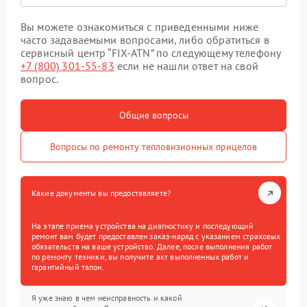
Вы можете ознакомиться с приведенными ниже
часто задаваемыми вопросами, либо обратиться в
сервисный центр “FIX-ATN” по следующему телефону
+7 (800) 301-55-83
если не нашли ответ на свой
вопрос.
Общие вопросы
Вопросы по ремонту тепловизионных прицелов
Какие документы вы предоставляете?
На этапе приема устройства на диагностику и последующий
ремонт вам будет предоставлен заказ-наряд с указанием страховых
обязательств на ваше устройство. Далее, после выполнения работ
по ремонту техники, вы получите акт выполненных работ и
гарантийный талон.
Я уже знаю в чем неисправность и какой