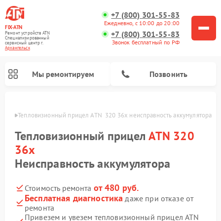
+7 (800) 301-55-83
Ежедневно, с 10:00 до 20:00
FIX-ATN
+7 (800) 301-55-83
Ремонт устройств ATN
Специализированный
Звонок бесплатный по РФ
cервисный центр г.
Архангельск
Мы ремонтируем
Позвонить
льске
Тепловизионный прицел ATN  320 36x неисправность аккумулятора
Тепловизионный прицел
ATN 320
36x
Неисправность аккумулятора
Ремонт оптических прицелов ATN
Ремонт цифровых биноклей ATN
Ремонт цифровых монокуляров ATN
Ремонт прицелов ночного видения ATN
от 480 руб.
Стоимость ремонта
Бесплатная диагностика
даже при отказе от
ремонта
Привезем и увезем тепловизионный прицел ATN