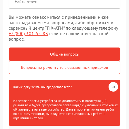
Вы можете ознакомиться с приведенными ниже
часто задаваемыми вопросами, либо обратиться в
сервисный центр “FIX-ATN” по следующему телефону
+7 (800) 301-55-83
если не нашли ответ на свой
вопрос.
Общие вопросы
Вопросы по ремонту тепловизионных прицелов
Какие документы вы предоставляете?
На этапе приема устройства на диагностику и последующий
ремонт вам будет предоставлен заказ-наряд с указанием страховых
обязательств на ваше устройство. Далее, после выполнения работ
по ремонту техники, вы получите акт выполненных работ и
гарантийный талон.