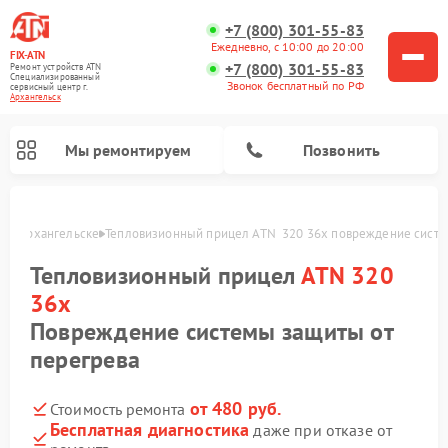
+7 (800) 301-55-83
Ежедневно, с 10:00 до 20:00
FIX-ATN
+7 (800) 301-55-83
Ремонт устройств ATN
Специализированный
Звонок бесплатный по РФ
cервисный центр г.
Архангельск
Мы ремонтируем
Позвонить
x в Архангельске
Тепловизионный прицел ATN  320 36x повреждение систе
Тепловизионный прицел
ATN 320
36x
Повреждение системы защиты от
перегрева
Ремонт оптических прицелов ATN
Ремонт цифровых биноклей ATN
Ремонт цифровых монокуляров ATN
Ремонт прицелов ночного видения ATN
от 480 руб.
Стоимость ремонта
Бесплатная диагностика
даже при отказе от