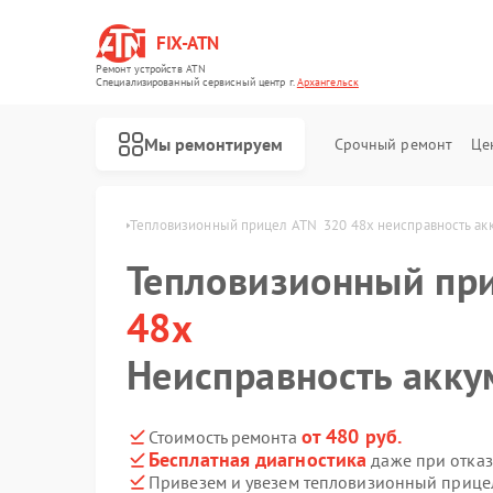
FIX-ATN
Ремонт устройств ATN
Специализированный cервисный центр г.
Архангельск
Мы ремонтируем
Срочный ремонт
Це
48x в Архангельске
Тепловизионный прицел ATN  320 48x неисправность ак
Тепловизионный пр
48x
Неисправность акку
Ремонт оптических прицелов ATN
Ремонт цифровых биноклей ATN
Ремонт прицелов ночного видения ATN
Ремонт цифровых монокуляров ATN
от 480 руб.
Стоимость ремонта
Бесплатная диагностика
даже при отказ
Привезем и увезем тепловизионный прице