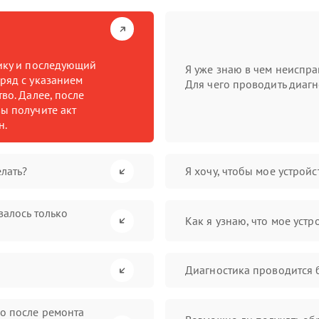
тику и последующий
Я уже знаю в чем неиспра
ряд с указанием
Для чего проводить диагн
во. Далее, после
ы получите акт
н.
лать?
Я хочу, чтобы мое устрой
валось только
Как я узнаю, что мое устр
Диагностика проводится 
во после ремонта