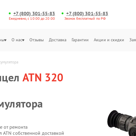
+7 (800) 301-55-83
+7 (800) 301-55-83
Ежедневно, с 10:00 до 20:00
Звонок бесплатный по РФ
ны
О нас
Отзывы
Доставка
Гарантии
Акции и скидки
Зая
кумулятора
ицел
ATN 320
мулятора
е от ремонта
л ATN собственной доставкой