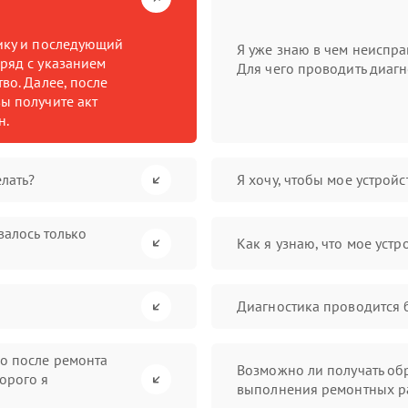
тику и последующий
Я уже знаю в чем неиспра
ряд с указанием
Для чего проводить диагн
во. Далее, после
ы получите акт
н.
лать?
Я хочу, чтобы мое устрой
валось только
Как я узнаю, что мое устр
Диагностика проводится 
во после ремонта
Возможно ли получать обр
орого я
выполнения ремонтных р