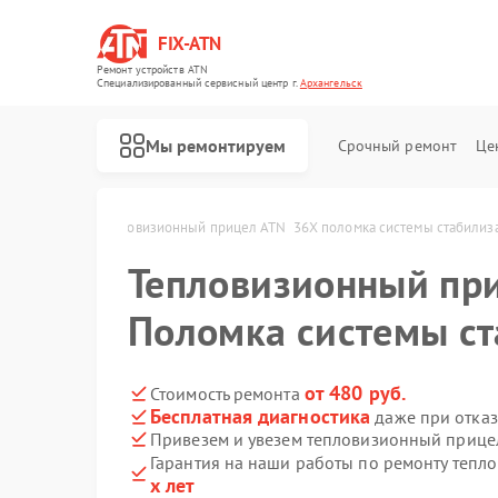
FIX-ATN
Ремонт устройств ATN
Специализированный cервисный центр г.
Архангельск
Мы ремонтируем
Срочный ремонт
Це
 Архангельске
Тепловизионный прицел ATN  36X поломка системы стабилиз
Тепловизионный пр
Поломка системы с
Ремонт оптических прицелов ATN
Ремонт цифровых биноклей ATN
Ремонт прицелов ночного видения ATN
Ремонт цифровых монокуляров ATN
от 480 руб.
Стоимость ремонта
Бесплатная диагностика
даже при отказ
Привезем и увезем тепловизионный прице
Гарантия на наши работы по ремонту теп
х лет