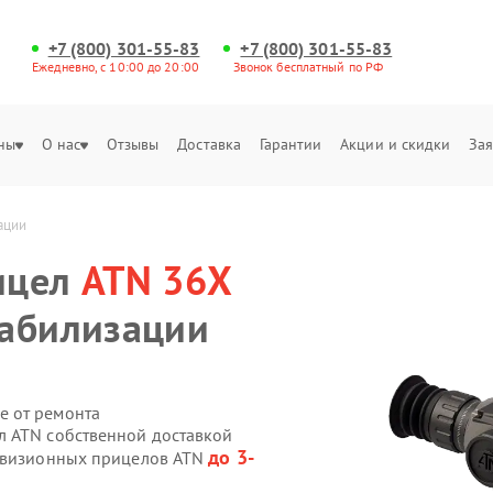
+7 (800) 301-55-83
+7 (800) 301-55-83
Ежедневно, с 10:00 до 20:00
Звонок бесплатный по РФ
ны
О нас
Отзывы
Доставка
Гарантии
Акции и скидки
Зая
ации
ицел
ATN 36X
табилизации
е от ремонта
л ATN собственной доставкой
до 3-
ловизионных прицелов ATN