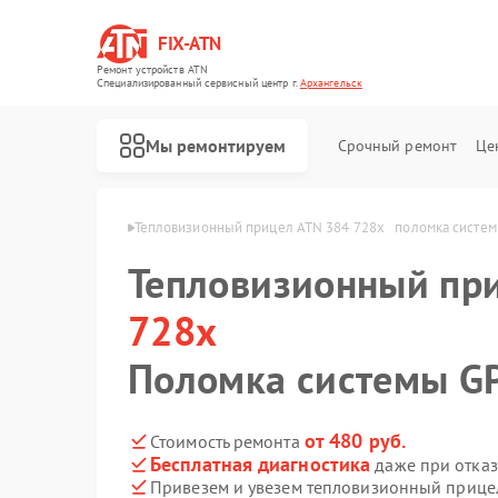
FIX-ATN
Ремонт устройств ATN
Специализированный cервисный центр г.
Архангельск
Мы ремонтируем
Срочный ремонт
Це
8x   в Архангельске
Тепловизионный прицел ATN 384 728x   поломка систем
Тепловизионный пр
728x
Поломка системы G
Ремонт оптических прицелов ATN
Ремонт цифровых биноклей ATN
Ремонт прицелов ночного видения ATN
Ремонт цифровых монокуляров ATN
от 480 руб.
Стоимость ремонта
Бесплатная диагностика
даже при отказ
Привезем и увезем тепловизионный прице