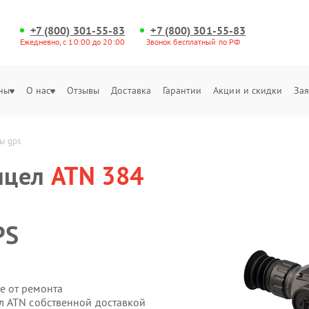
+7 (800) 301-55-83
+7 (800) 301-55-83
Ежедневно, с 10:00 до 20:00
Звонок бесплатный по РФ
ны
О нас
Отзывы
Доставка
Гарантии
Акции и скидки
Зая
ы gps
ицел
ATN 384
PS
е от ремонта
л ATN собственной доставкой