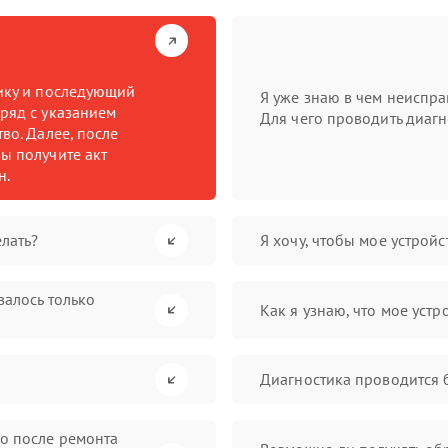
тику и последующий
Я уже знаю в чем неиспра
ряд с указанием
Для чего проводить диагн
во. Далее, после
ы получите акт
н.
лать?
Я хочу, чтобы мое устрой
валось только
Как я узнаю, что мое устр
Диагностика проводится 
во после ремонта