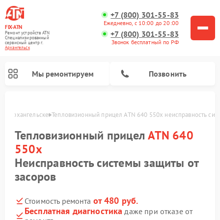
+7 (800) 301-55-83
Ежедневно, с 10:00 до 20:00
FIX-ATN
+7 (800) 301-55-83
Ремонт устройств ATN
Специализированный
Звонок бесплатный по РФ
cервисный центр г.
Архангельск
Мы ремонтируем
Позвонить
x в Архангельске
Тепловизионный прицел ATN 640 550x неисправность сис
Тепловизионный прицел
ATN 640
550x
Неисправность системы защиты от
засоров
Ремонт оптических прицелов ATN
Ремонт цифровых биноклей ATN
Ремонт цифровых монокуляров ATN
Ремонт прицелов ночного видения ATN
от 480 руб.
Стоимость ремонта
Бесплатная диагностика
даже при отказе от