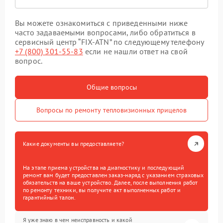
Вы можете ознакомиться с приведенными ниже
часто задаваемыми вопросами, либо обратиться в
сервисный центр “FIX-ATN” по следующему телефону
+7 (800) 301-55-83
если не нашли ответ на свой
вопрос.
Общие вопросы
Вопросы по ремонту тепловизионных прицелов
Какие документы вы предоставляете?
На этапе приема устройства на диагностику и последующий
ремонт вам будет предоставлен заказ-наряд с указанием страховых
обязательств на ваше устройство. Далее, после выполнения работ
по ремонту техники, вы получите акт выполненных работ и
гарантийный талон.
Я уже знаю в чем неисправность и какой