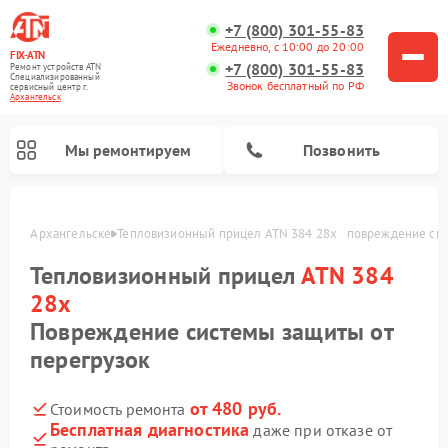
+7 (800) 301-55-83
Ежедневно, с 10:00 до 20:00
FIX-ATN
+7 (800) 301-55-83
Ремонт устройств ATN
Специализированный
Звонок бесплатный по РФ
cервисный центр г.
Архангельск
Мы ремонтируем
Позвонить
x   в Архангельске
Тепловизионный прицел ATN 384 28x   повреждение си
Тепловизионный прицел
ATN 384
28x
Повреждение системы защиты от
перегрузок
Ремонт оптических прицелов ATN
Ремонт цифровых биноклей ATN
Ремонт цифровых монокуляров ATN
Ремонт прицелов ночного видения ATN
от 480 руб.
Стоимость ремонта
Бесплатная диагностика
даже при отказе от