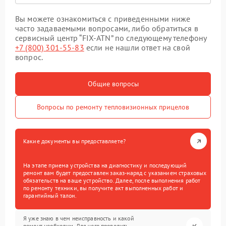
Вы можете ознакомиться с приведенными ниже
часто задаваемыми вопросами, либо обратиться в
сервисный центр “FIX-ATN” по следующему телефону
+7 (800) 301-55-83
если не нашли ответ на свой
вопрос.
Общие вопросы
Вопросы по ремонту тепловизионных прицелов
Какие документы вы предоставляете?
На этапе приема устройства на диагностику и последующий
ремонт вам будет предоставлен заказ-наряд с указанием страховых
обязательств на ваше устройство. Далее, после выполнения работ
по ремонту техники, вы получите акт выполненных работ и
гарантийный талон.
Я уже знаю в чем неисправность и какой
ремонт необходим. Для чего проводить