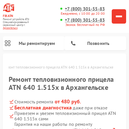
+7 (800) 301-55-83
Ежедневно, с 10:00 до 20:00
FIX-ATN
+7 (800) 301-55-83
Ремонт устройств ATN
Специализированный
Звонок бесплатный по РФ
cервисный центр г.
Архангельск
Мы ремонтируем
Позвонить
е
Ремонт тепловизионного прицела ATN 640 1.515x в Архангельске
Ремонт тепловизионного прицела
ATN 640 1.515x в Архангельске
от 480 руб.
Стоимость ремонта
Ремонт оптических прицелов ATN
Ремонт цифровых биноклей ATN
Ремонт цифровых монокуляров ATN
Ремонт прицелов ночного видения ATN
Бесплатная диагностика
даже при отказе
Привезем и увезем тепловизионный прицел ATN
640 1.515x сами
Гарантия на наши работы по ремонту