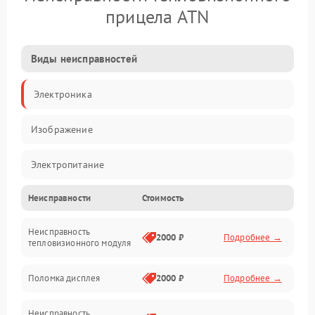
прицела ATN
Виды неисправностей
Электроника
Изображение
Электропитание
Неисправности
Стоимость
Измерения
Неисправность
Матрица
2000 ₽
Подробнее →
тепловизионного модуля
Юстировка
Поломка дисплея
2000 ₽
Подробнее →
Механические повреждения
Неисправность