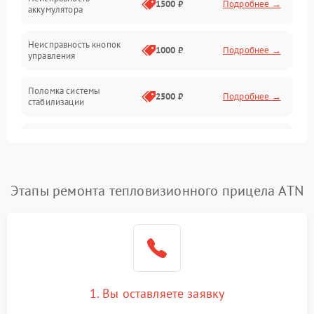
1500 ₽
Подробнее →
аккумулятора
Оптика
Неисправность кнопок
1000 ₽
Подробнее →
управления
Поломка системы
2500 ₽
Подробнее →
стабилизации
Повреждение системы
2500 ₽
Подробнее →
записи
Неисправность системы
Этапы ремонта тепловизионного прицела ATN
1500 ₽
Подробнее →
Wi-Fi
Поломка системы GPS
2000 ₽
Подробнее →
Повреждение системы
1500 ₽
Подробнее →
защиты от перегрузок
1. Вы оставляете заявку
Неисправность системы