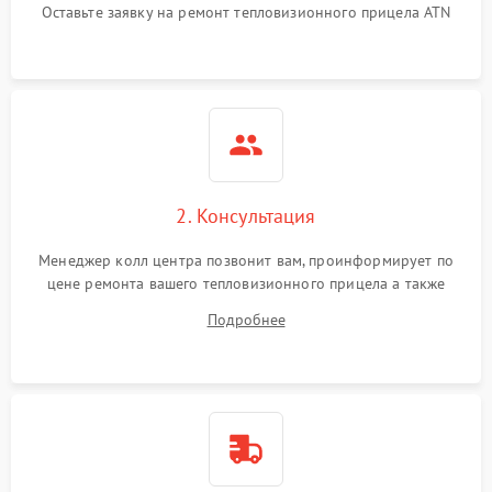
Оставьте заявку на ремонт тепловизионного прицела ATN
автоматического
1500 ₽
Подробнее →
отключения
Поломка системы защиты
1500 ₽
Подробнее →
от короткого замыкания
Повреждение системы
1500 ₽
Подробнее →
защиты от перегрева
2. Консультация
Неисправность системы
защиты от
1500 ₽
Подробнее →
Менеджер колл центра позвонит вам, проинформирует по
перенапряжения
цене ремонта вашего тепловизионного прицела а также
ответит на все ваши вопросы.
Подробнее
Неисправность системы
1500 ₽
Подробнее →
защиты от замыкания
Неисправность системы
1500 ₽
Подробнее →
защиты от перегрева
Поломка системы защиты
1500 ₽
Подробнее →
от перенапряжения