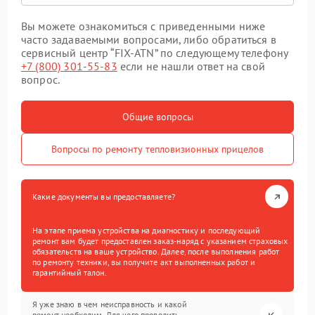
Вы можете ознакомиться с приведенными ниже
часто задаваемыми вопросами, либо обратиться в
сервисный центр “FIX-ATN” по следующему телефону
+7 (800) 301-55-83
если не нашли ответ на свой
вопрос.
Общие вопросы
Вопросы по ремонту тепловизионных прицелов
Какие документы вы предоставляете?
На этапе приема устройства на диагностику и последующий
ремонт вам будет предоставлен заказ-наряд с указанием страховых
обязательств на ваше устройство. Далее, после выполнения работ
по ремонту техники, вы получите акт выполненных работ и
гарантийный талон.
Я уже знаю в чем неисправность и какой
ремонт необходим. Для чего проводить