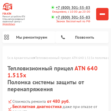
+7 (800) 301-55-83
Ежедневно, с 10:00 до 20:00
FIX-ATN
+7 (800) 301-55-83
Ремонт устройств ATN
Специализированный
Звонок бесплатный по РФ
cервисный центр г.
Архангельск
Мы ремонтируем
Позвонить
 1.515x в Архангельске
Тепловизионный прицел ATN 640 1.515x поломка с
Тепловизионный прицел
ATN 640
1.515x
Поломка системы защиты от
перенапряжения
Ремонт оптических прицелов ATN
Ремонт цифровых биноклей ATN
Ремонт цифровых монокуляров ATN
Ремонт прицелов ночного видения ATN
от 480 руб.
Стоимость ремонта
Бесплатная диагностика
даже при отказе от