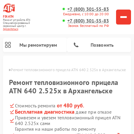
+7 (800) 301-55-83
Ежедневно, с 10:00 до 20:00
FIX-ATN
+7 (800) 301-55-83
Ремонт устройств ATN
Специализированный
Звонок бесплатный по РФ
cервисный центр г.
Архангельск
Мы ремонтируем
Позвонить
льске
Ремонт тепловизионного прицела ATN 640 2.525x в Архангельске
Ремонт тепловизионного прицела
ATN 640 2.525x в Архангельске
от 480 руб.
Стоимость ремонта
Ремонт оптических прицелов ATN
Ремонт цифровых биноклей ATN
Ремонт цифровых монокуляров ATN
Ремонт прицелов ночного видения ATN
Бесплатная диагностика
даже при отказе
Привезем и увезем тепловизионный прицел ATN
640 2.525x сами
Гарантия на наши работы по ремонту