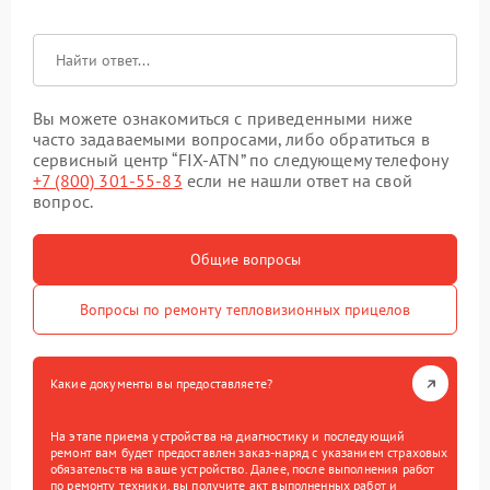
Вы можете ознакомиться с приведенными ниже
часто задаваемыми вопросами, либо обратиться в
сервисный центр “FIX-ATN” по следующему телефону
+7 (800) 301-55-83
если не нашли ответ на свой
вопрос.
Общие вопросы
Вопросы по ремонту тепловизионных прицелов
Какие документы вы предоставляете?
На этапе приема устройства на диагностику и последующий
ремонт вам будет предоставлен заказ-наряд с указанием страховых
обязательств на ваше устройство. Далее, после выполнения работ
по ремонту техники, вы получите акт выполненных работ и