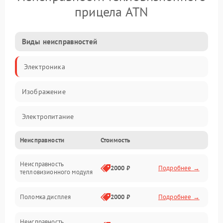
прицела ATN
Виды неисправностей
Электроника
Изображение
Электропитание
Неисправности
Стоимость
Измерения
Неисправность
Матрица
2000 ₽
Подробнее →
тепловизионного модуля
Юстировка
Поломка дисплея
2000 ₽
Подробнее →
Механические повреждения
Неисправность