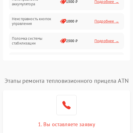
1500 ₽
Подробнее →
аккумулятора
Оптика
Неисправность кнопок
1000 ₽
Подробнее →
управления
Поломка системы
2500 ₽
Подробнее →
стабилизации
Повреждение системы
2500 ₽
Подробнее →
записи
Неисправность системы
Этапы ремонта тепловизионного прицела ATN
1500 ₽
Подробнее →
Wi-Fi
Поломка системы GPS
2000 ₽
Подробнее →
Повреждение системы
1500 ₽
Подробнее →
защиты от перегрузок
1. Вы оставляете заявку
Неисправность системы