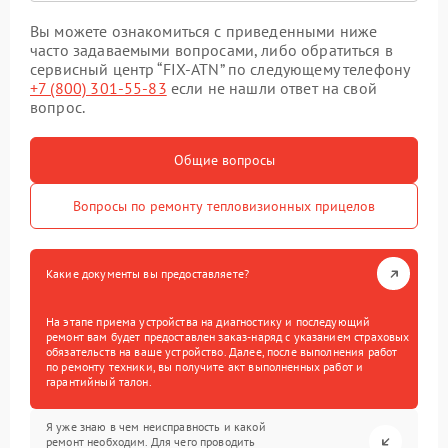
Вы можете ознакомиться с приведенными ниже
часто задаваемыми вопросами, либо обратиться в
сервисный центр “FIX-ATN” по следующему телефону
+7 (800) 301-55-83
если не нашли ответ на свой
вопрос.
Общие вопросы
Вопросы по ремонту тепловизионных прицелов
Какие документы вы предоставляете?
На этапе приема устройства на диагностику и последующий
ремонт вам будет предоставлен заказ-наряд с указанием страховых
обязательств на ваше устройство. Далее, после выполнения работ
по ремонту техники, вы получите акт выполненных работ и
гарантийный талон.
Я уже знаю в чем неисправность и какой
ремонт необходим. Для чего проводить