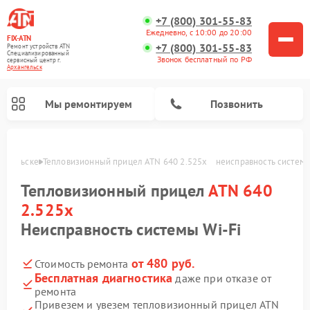
+7 (800) 301-55-83
Ежедневно, с 10:00 до 20:00
FIX-ATN
+7 (800) 301-55-83
Ремонт устройств ATN
Специализированный
Звонок бесплатный по РФ
cервисный центр г.
Архангельск
Мы ремонтируем
Позвонить
ангельске
Тепловизионный прицел ATN 640 2.525x    неисправность системы 
Тепловизионный прицел
ATN 640
2.525x
Неисправность системы Wi-Fi
Ремонт оптических прицелов ATN
Ремонт цифровых биноклей ATN
Ремонт цифровых монокуляров ATN
Ремонт прицелов ночного видения ATN
от 480 руб.
Стоимость ремонта
Бесплатная диагностика
даже при отказе от
ремонта
Привезем и увезем тепловизионный прицел ATN