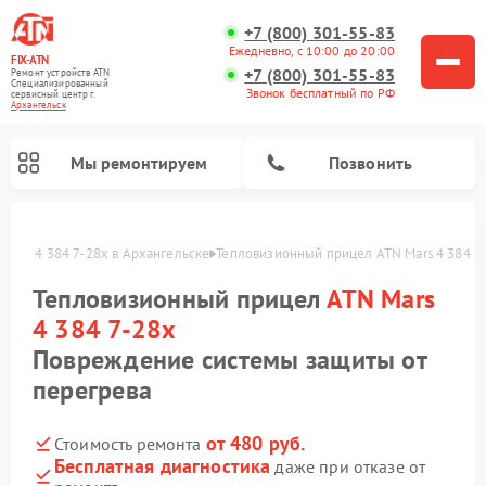
+7 (800) 301-55-83
Ежедневно, с 10:00 до 20:00
FIX-ATN
+7 (800) 301-55-83
Ремонт устройств ATN
Специализированный
Звонок бесплатный по РФ
cервисный центр г.
Архангельск
Мы ремонтируем
Позвонить
Mars 4 384 7-28x в Архангельске
Тепловизионный прицел ATN Mars 4 384 7
Тепловизионный прицел
ATN Mars
4 384 7-28x
Повреждение системы защиты от
перегрева
Ремонт оптических прицелов ATN
Ремонт цифровых биноклей ATN
Ремонт цифровых монокуляров ATN
Ремонт прицелов ночного видения ATN
от 480 руб.
Стоимость ремонта
Бесплатная диагностика
даже при отказе от