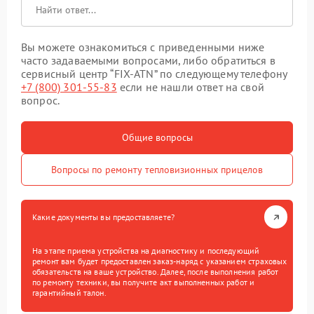
Вы можете ознакомиться с приведенными ниже
часто задаваемыми вопросами, либо обратиться в
сервисный центр “FIX-ATN” по следующему телефону
+7 (800) 301-55-83
если не нашли ответ на свой
вопрос.
Общие вопросы
Вопросы по ремонту тепловизионных прицелов
Какие документы вы предоставляете?
На этапе приема устройства на диагностику и последующий
ремонт вам будет предоставлен заказ-наряд с указанием страховых
обязательств на ваше устройство. Далее, после выполнения работ
по ремонту техники, вы получите акт выполненных работ и
гарантийный талон.