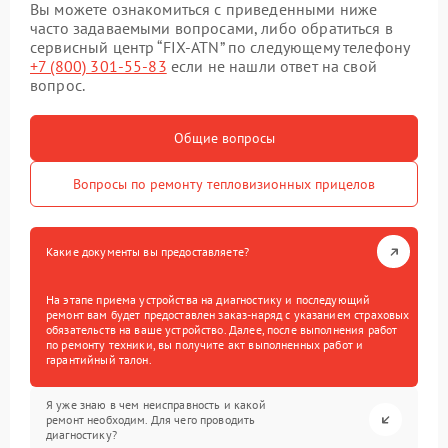
Вы можете ознакомиться с приведенными ниже
часто задаваемыми вопросами, либо обратиться в
сервисный центр “FIX-ATN” по следующему телефону
+7 (800) 301-55-83
если не нашли ответ на свой
вопрос.
Общие вопросы
Вопросы по ремонту тепловизионных прицелов
Какие документы вы предоставляете?
На этапе приема устройства на диагностику и последующий
ремонт вам будет предоставлен заказ-наряд с указанием страховых
обязательств на ваше устройство. Далее, после выполнения работ
по ремонту техники, вы получите акт выполненных работ и
гарантийный талон.
Я уже знаю в чем неисправность и какой
ремонт необходим. Для чего проводить
диагностику?