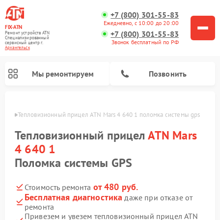
+7 (800) 301-55-83
Ежедневно, с 10:00 до 20:00
FIX-ATN
+7 (800) 301-55-83
Ремонт устройств ATN
Специализированный
Звонок бесплатный по РФ
cервисный центр г.
Архангельск
Мы ремонтируем
Позвонить
льске
Тепловизионный прицел ATN Mars 4 640 1 поломка системы gps
Тепловизионный прицел
ATN Mars
4 640 1
Поломка системы GPS
Ремонт оптических прицелов ATN
Ремонт цифровых биноклей ATN
Ремонт цифровых монокуляров ATN
Ремонт прицелов ночного видения ATN
от 480 руб.
Стоимость ремонта
Бесплатная диагностика
даже при отказе от
ремонта
Привезем и увезем тепловизионный прицел ATN