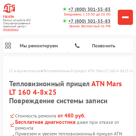
+7 (800) 301-55-83
Ежедневно, с 10:00 до 20:00
FIX-ATN
+7 (800) 301-55-83
Ремонт устройств ATN
Специализированный
Звонок бесплатный по РФ
cервисный центр г.
Архангельск
Мы ремонтируем
Позвонить
 4-8x25 в Архангельске
Тепловизионный прицел ATN Mars LT 160 4-8x25 по
Тепловизионный прицел
ATN Mars
LT 160 4-8x25
Повреждение системы записи
Ремонт оптических прицелов ATN
Ремонт цифровых биноклей ATN
Ремонт цифровых монокуляров ATN
Ремонт прицелов ночного видения ATN
от 480 руб.
Стоимость ремонта
Бесплатная диагностика
даже при отказе от
ремонта
Привезем и увезем тепловизионный прицел ATN