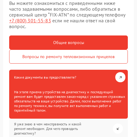
Вы можете ознакомиться с приведенными ниже
часто задаваемыми вопросами, либо обратиться в
сервисный центр “FIX-ATN” по следующему телефону
+7 (800) 301-55-83
если не нашли ответ на свой
вопрос.
Общие вопросы
Вопросы по ремонту тепловизионных прицелов
Какие документы вы предоставляете?
На этапе приема устройства на диагностику и последующий
ремонт вам будет предоставлен заказ-наряд с указанием страховых
обязательств на ваше устройство. Далее, после выполнения работ
по ремонту техники, вы получите акт выполненных работ и
гарантийный талон.
Я уже знаю в чем неисправность и какой
ремонт необходим. Для чего проводить
диагностику?