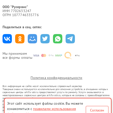
ООО "Русервис"
ИНН 7702633247
ОГРН 1077746335776
Поделиться в соц. сетях:
Мы принимаем
все формы оплаты
Политика конфиденциальности
Вся информация на сайте носит исключительно справочный характер.
Товарные знаки используются исключительно для описания устройств, в отношении которых
сервисные центры arh.fix-atn.ru предоставляют услуги по ремонту. Услуги оказываются в
неавторизованных сервисных центрах arh.fix-atn.ru, которые не связаны с правообладателями
товарных знаков или их официальными представителями.
Ремонт осуществляется для устройств, уже введенных в гражданский оборот в соответствии
Этот сайт использует файлы cookie. Вы можете
со статьей 1487 ГК РФ.
Использование товарных знаков не преследует цели индивидуализации услуг или введения
ознакомиться с
правилами использования
Согласен
потребителей в заблуждение, а служит для информирования о предоставляемых услугах по