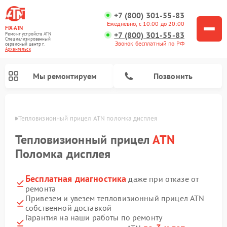
+7 (800) 301-55-83
Ежедневно, с 10:00 до 20:00
FIX-ATN
+7 (800) 301-55-83
Ремонт устройств ATN
Специализированный
Звонок бесплатный по РФ
cервисный центр г.
Архангельск
Мы ремонтируем
Позвонить
льске
Тепловизионный прицел ATN поломка дисплея
Тепловизионный прицел
ATN
Поломка дисплея
Бесплатная диагностика
даже при отказе от
Ремонт оптических прицелов ATN
Ремонт цифровых биноклей ATN
Ремонт цифровых монокуляров ATN
Ремонт прицелов ночного видения ATN
ремонта
Привезем и увезем тепловизионный прицел ATN
собственной доставкой
Гарантия на наши работы по ремонту