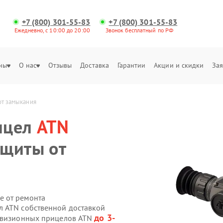
+7 (800) 301-55-83
+7 (800) 301-55-83
Ежедневно, с 10:00 до 20:00
Звонок бесплатный по РФ
ны
О нас
Отзывы
Доставка
Гарантии
Акции и скидки
Зая
от замыкания
ицел
ATN
ащиты от
е от ремонта
л ATN собственной доставкой
до 3-
ловизионных прицелов ATN