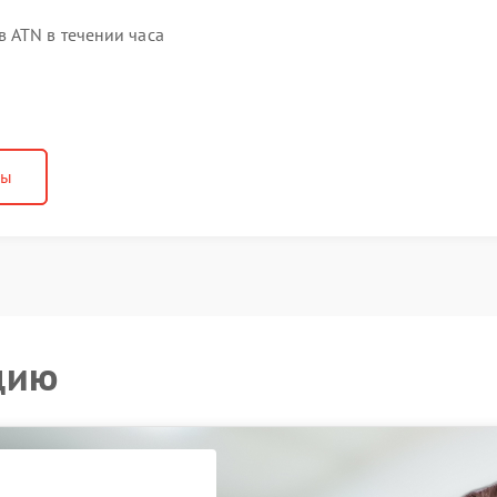
 ATN в течении часа
ны
цию