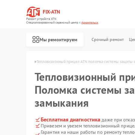
FIX-ATN
Ремонт устройств ATN
Специализированный cервисный центр г.
Архангельск
Мы ремонтируем
Срочный ремонт
Це
ATN в Архангельске
Тепловизионный прицел ATN поломка системы защиты 
Тепловизионный пр
Поломка системы з
замыкания
Ремонт оптических прицелов ATN
Ремонт цифровых биноклей ATN
Ремонт прицелов ночного видения ATN
Ремонт цифровых монокуляров ATN
Бесплатная диагностика
даже при отказ
Привезем и увезем тепловизионный прице
Гарантия на наши работы по ремонту теп