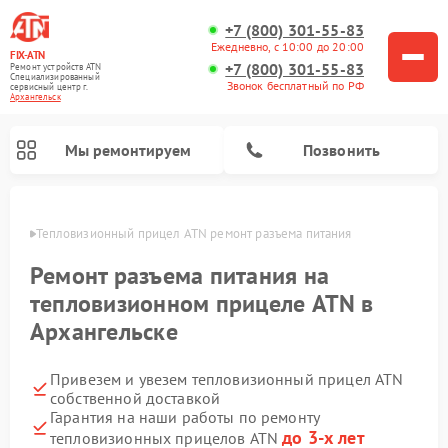
+7 (800) 301-55-83
Ежедневно, с 10:00 до 20:00
FIX-ATN
+7 (800) 301-55-83
Ремонт устройств ATN
Специализированный
Звонок бесплатный по РФ
cервисный центр г.
Архангельск
Мы ремонтируем
Позвонить
льске
Тепловизионный прицел ATN ремонт разъема питания
Ремонт разъема питания на
тепловизионном прицеле ATN в
Архангельске
Ремонт оптических прицелов ATN
Ремонт цифровых биноклей ATN
Ремонт цифровых монокуляров ATN
Ремонт прицелов ночного видения ATN
Привезем и увезем тепловизионный прицел ATN
собственной доставкой
Гарантия на наши работы по ремонту
до 3-х лет
тепловизионных прицелов ATN