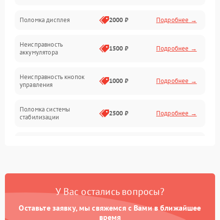
Юстировка
Поломка дисплея
2000 ₽
Подробнее →
Механические повреждения
Неисправность
1500 ₽
Подробнее →
аккумулятора
Оптика
Неисправность кнопок
1000 ₽
Подробнее →
управления
Поломка системы
2500 ₽
Подробнее →
стабилизации
Повреждение системы
2500 ₽
Подробнее →
записи
Неисправность системы
1500 ₽
Подробнее →
Wi-Fi
У Вас остались вопросы?
Поломка системы GPS
2000 ₽
Подробнее →
Оставьте заявку, мы свяжемся с Вами в ближайшее
время