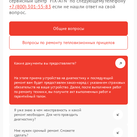
сервисный центр “FIX-ATN” по следующему телефону
+7 (800) 301-55-83
если не нашли ответ на свой
вопрос.
Общие вопросы
Вопросы по ремонту тепловизионных прицелов
Какие документы вы предоставляете?
На этапе приема устройства на диагностику и последующий
ремонт вам будет предоставлен заказ-наряд с указанием страховых
обязательств на ваше устройство. Далее, после выполнения работ
по ремонту техники, вы получите акт выполненных работ и
гарантийный талон.
Я уже знаю в чем неисправность и какой
ремонт необходим. Для чего проводить
диагностику?
Мне нужен срочный ремонт. Сможете
сделать?