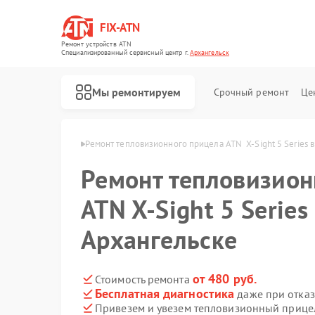
FIX-ATN
Ремонт устройств ATN
Специализированный cервисный центр г.
Архангельск
Мы ремонтируем
Срочный ремонт
Це
ATN в Архангельске
Ремонт тепловизионного прицела ATN  X‑Sight 5 Series 
Ремонт тепловизион
ATN X‑Sight 5 Series
Архангельске
Ремонт оптических прицелов ATN
Ремонт цифровых биноклей ATN
Ремонт прицелов ночного видения ATN
Ремонт цифровых монокуляров ATN
от 480 руб.
Стоимость ремонта
Бесплатная диагностика
даже при отказ
Привезем и увезем тепловизионный прицел 