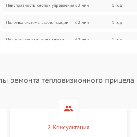
Неисправность кнопок управления
60 мин
1 год
Поломка системы стабилизации
60 мин
1 год
Повреждение системы записи
60 мин
1 год
Неисправность системы Wi-Fi
60 мин
1 год
Поломка системы GPS
60 мин
1 год
пы ремонта тепловизионного прицела
Повреждение системы защиты от
60 мин
1 год
перегрузок
Неисправность системы
60 мин
1 год
автоматического отключения
2. Консультация
Поломка системы защиты от