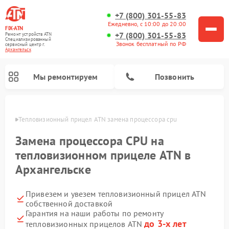
+7 (800) 301-55-83
Ежедневно, с 10:00 до 20:00
FIX-ATN
+7 (800) 301-55-83
Ремонт устройств ATN
Специализированный
Звонок бесплатный по РФ
cервисный центр г.
Архангельск
Мы ремонтируем
Позвонить
льске
Тепловизионный прицел ATN замена процессора cpu
Замена процессора CPU на
тепловизионном прицеле ATN в
Архангельске
Ремонт оптических прицелов ATN
Ремонт цифровых биноклей ATN
Ремонт цифровых монокуляров ATN
Ремонт прицелов ночного видения ATN
Привезем и увезем тепловизионный прицел ATN
собственной доставкой
Гарантия на наши работы по ремонту
до 3-х лет
тепловизионных прицелов ATN