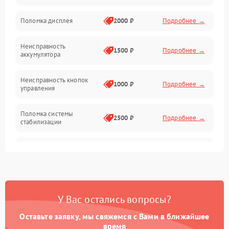
Юстировка
Поломка дисплея
2000 ₽
Подробнее →
Механические повреждения
Неисправность
1500 ₽
Подробнее →
аккумулятора
Оптика
Неисправность кнопок
1000 ₽
Подробнее →
управления
Поломка системы
2500 ₽
Подробнее →
стабилизации
Повреждение системы
2500 ₽
Подробнее →
записи
Неисправность системы
1500 ₽
Подробнее →
Wi-Fi
У Вас остались вопросы?
Поломка системы GPS
2000 ₽
Подробнее →
Оставьте заявку, мы свяжемся с Вами в ближайшее
время