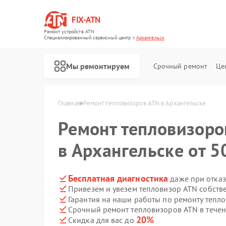
FIX-ATN
Ремонт устройств ATN
Специализированный cервисный центр г.
Архангельск
Мы ремонтируем
Срочный ремонт
Це
Главная
Ремонт тепловизоров ATN в Архангельске
Ремонт тепловизор
в Архангельске от 5
Ремонт оптических прицелов ATN
Ремонт цифровых биноклей ATN
Ремонт прицелов ночного видения ATN
Ремонт тепловизионных прицелов ATN
Ремонт цифровых монокуляров ATN
Бесплатная диагностика
даже при отказ
Привезем и увезем тепловизор ATN собств
Гарантия на наши работы по ремонту тепл
Срочный ремонт тепловизоров ATN в течен
20%
Скидка для вас до