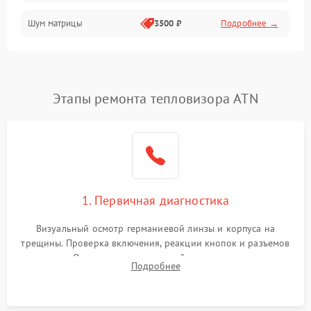
Шум матрицы
3500 ₽
Подробнее →
Проблемы питания
Температурные проблемы
Сбои коммуникаций и интерфейсов
Этапы ремонта тепловизора ATN
Программные сбои
Проблемы с объективом
1. Первичная диагностика
Экран (дисплей)
Визуальный осмотр германиевой линзы и корпуса на
трещины. Проверка включения, реакции кнопок и разъемов
зарядки. Оценка вывода тепловой сигнатуры на экран,
Подробнее
проверка базовых функций и считывание системных
ошибок.