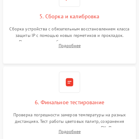
5. Сборка и калибровка
Сборка устройства с обязательным восстановлением класса
защиты IP с помощью новых герметиков и прокладок.
Программная калибровка матрицы по эталонному
Подробнее
абсолютно черному телу для точного измерения температур.
6. Финальное тестирование
Проверка погрешности замеров температуры на разных
дистанциях. Тест работы цветовых палитр, сохранения
термограмм в память и передачи данных на ПК. Проверка
Подробнее
автономности работы и итоговый контроль качества.