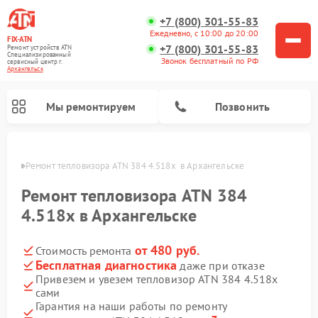
+7 (800) 301-55-83
Ежедневно, с 10:00 до 20:00
FIX-ATN
+7 (800) 301-55-83
Ремонт устройств ATN
Специализированный
Звонок бесплатный по РФ
cервисный центр г.
Архангельск
Мы ремонтируем
Позвонить
льске
Ремонт тепловизора ATN 384 4.518x  в Архангельске
Ремонт тепловизора ATN 384
4.518x в Архангельске
от 480 руб.
Стоимость ремонта
Ремонт прицелов ночного видения ATN
Ремонт оптических прицелов ATN
Ремонт цифровых монокуляров ATN
Ремонт тепловизионных прицелов ATN
Ремонт цифровых биноклей ATN
Бесплатная диагностика
даже при отказе
Привезем и увезем тепловизор ATN 384 4.518x
сами
Гарантия на наши работы по ремонту