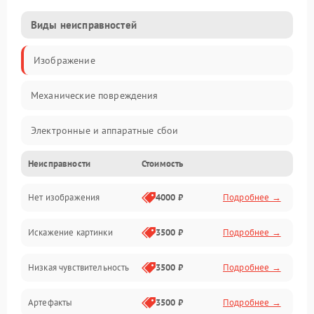
Виды неисправностей
Изображение
Механические повреждения
Электронные и аппаратные сбои
Неисправности
Стоимость
Неисправности сенсора и оптики
Нет изображения
4000 ₽
Подробнее →
Программные ошибки
Искажение картинки
3500 ₽
Подробнее →
Электропитание
Низкая чувствительность
3500 ₽
Подробнее →
Измерения
Артефакты
3500 ₽
Подробнее →
Матрица