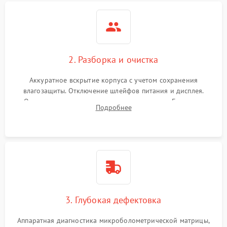
2. Разборка и очистка
Аккуратное вскрытие корпуса с учетом сохранения
влагозащиты. Отключение шлейфов питания и дисплея.
Очистка внутренних плат от окислов и пыли. Бережная
Подробнее
обработка германиевого объектива специализированными
растворами.
3. Глубокая дефектовка
Аппаратная диагностика микроболометрической матрицы,