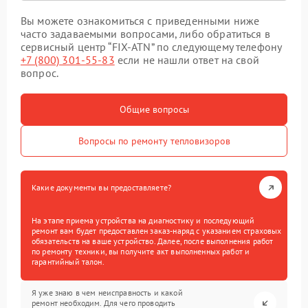
Вы можете ознакомиться с приведенными ниже
часто задаваемыми вопросами, либо обратиться в
сервисный центр “FIX-ATN” по следующему телефону
+7 (800) 301-55-83
если не нашли ответ на свой
вопрос.
Общие вопросы
Вопросы по ремонту тепловизоров
Какие документы вы предоставляете?
На этапе приема устройства на диагностику и последующий
ремонт вам будет предоставлен заказ-наряд с указанием страховых
обязательств на ваше устройство. Далее, после выполнения работ
по ремонту техники, вы получите акт выполненных работ и
гарантийный талон.
Я уже знаю в чем неисправность и какой
ремонт необходим. Для чего проводить