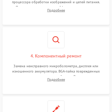
процессора обработки изображений и цепей питания.
Проверка целостности шлейфов, модуля памяти и
Подробнее
интерфейсов связи. Выявление сгоревших SMD-компонентов
на плате.
4. Компонентный ремонт
Замена неисправного микроболометра, дисплея или
изношенного аккумулятора. BGA-пайка поврежденных
контроллеров на материнской плате. Восстановление
Подробнее
разъемов и кнопок, замена поврежденных элементов
корпуса.