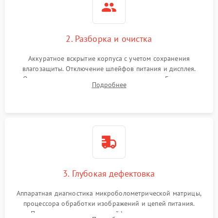
2. Разборка и очистка
Аккуратное вскрытие корпуса с учетом сохранения
влагозащиты. Отключение шлейфов питания и дисплея.
Очистка внутренних плат от окислов и пыли. Бережная
Подробнее
обработка германиевого объектива специализированными
растворами.
3. Глубокая дефектовка
Аппаратная диагностика микроболометрической матрицы,
процессора обработки изображений и цепей питания.
Проверка целостности шлейфов, модуля памяти и