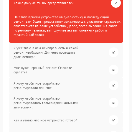
Какие документы вы предоставляете?
На этапе приема устройства на диагностику и последующий
ремонт вам будет предоставлен заказ-наряд с указанием страховых
обязательств на ваше устройство. Далее, после выполнения работ
по ремонту техники, вы получите акт выполненных работ и
гарантийный талон.
Я уже знаю в чем неисправность и какой
ремонт необходим. Для чего проводить
диагностику?
Мне нужен срочный ремонт. Сможете
сделать?
Я хочу, чтобы мое устройство
ремонтировали при мне.
Я хочу, чтобы мое устройство
ремонтировалось только оригинальными
запчастями.
Как я узнаю, что мое устройство готово?