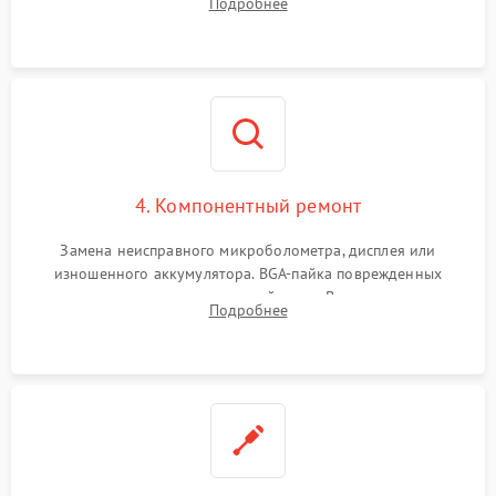
Подробнее
интерфейсов связи. Выявление сгоревших SMD-компонентов
на плате.
4. Компонентный ремонт
Замена неисправного микроболометра, дисплея или
изношенного аккумулятора. BGA-пайка поврежденных
контроллеров на материнской плате. Восстановление
Подробнее
разъемов и кнопок, замена поврежденных элементов
корпуса.