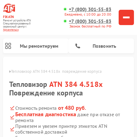
+7 (800) 301-55-83
Ежедневно, с 10:00 до 20:00
FIX-ATN
+7 (800) 301-55-83
Ремонт устройств ATN
Специализированный
Звонок бесплатный по РФ
cервисный центр г.
Архангельск
Мы ремонтируем
Позвонить
льске
Тепловизор ATN 384 4.518x  повреждение корпуса
Тепловизор
ATN 384 4.518x
Повреждение корпуса
от 480 руб.
Стоимость ремонта
Ремонт прицелов ночного видения ATN
Ремонт оптических прицелов ATN
Ремонт цифровых монокуляров ATN
Ремонт тепловизионных прицелов ATN
Ремонт цифровых биноклей ATN
Бесплатная диагностика
даже при отказе от
ремонта
Привезем и увезем принтер этикеток ATN
собственной доставкой