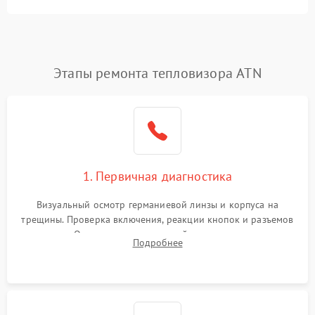
Этапы ремонта тепловизора ATN
1. Первичная диагностика
Визуальный осмотр германиевой линзы и корпуса на
трещины. Проверка включения, реакции кнопок и разъемов
зарядки. Оценка вывода тепловой сигнатуры на экран,
Подробнее
проверка базовых функций и считывание системных
ошибок.