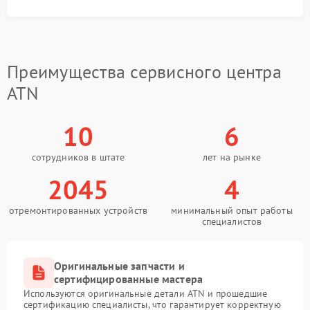
ATN.
Сервисный центр ATN обеспечивает
профессиональный ремонт корпуса с учетом
требований производителя и условий дальнейшей
эксплуатации оборудования.
Преимущества сервисного центра
ATN
10
6
сотрудников в штате
лет на рынке
2045
4
отремонтированных устройств
минимальный опыт работы
специалистов
Оригинальные запчасти и
сертифицированные мастера
Используются оригинальные детали ATN и прошедшие
сертификацию специалисты, что гарантирует корректную