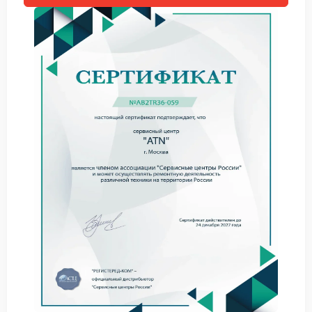
приводящие к дефектам корпуса:
механические удары и падения;
нарушение условий эксплуатации;
воздействие влаги и пыли через поврежденные
участки.
Даже незначительные внешние дефекты способны
повлиять на стабильность работы прибора. Сервис
ATN ориентирован на сохранение заводских
параметров и точности тепловизионного модуля.
Подход к ремонту и
рекомендации
Перед началом работ выполняется диагностика,
позволяющая определить масштаб повреждений и
выбрать корректный алгоритм ремонта. Владельцам
тепловизоров рекомендуется:
избегать самостоятельного вскрытия корпуса;
обращаться к профильным специалистам;
использовать оригинальные комплектующие бренда