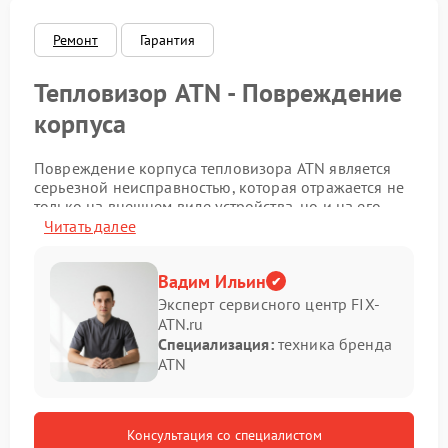
Ремонт
Гарантия
Тепловизор ATN - Повреждение
корпуса
Повреждение корпуса тепловизора ATN является
серьезной неисправностью, которая отражается не
только на внешнем виде устройства, но и на его
функциональной надежности. Деформации,
Читать далее
трещины и нарушение герметичности создают риск
для внутренних модулей и электронных
Вадим Ильин
компонентов. Ремонт ATN в таких случаях требует
точной оценки состояния и аккуратной работы с
Эксперт сервисного центр FIX-
конструктивными элементами.
ATN.ru
Специализация:
техника бренда
Причины и последствия
ATN
повреждений
На практике фиксируются различные факторы,
Консультация со специалистом