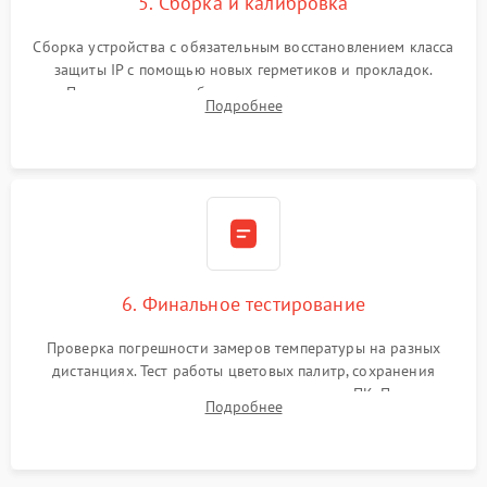
5. Сборка и калибровка
Сборка устройства с обязательным восстановлением класса
защиты IP с помощью новых герметиков и прокладок.
Программная калибровка матрицы по эталонному
Подробнее
абсолютно черному телу для точного измерения температур.
6. Финальное тестирование
Проверка погрешности замеров температуры на разных
дистанциях. Тест работы цветовых палитр, сохранения
термограмм в память и передачи данных на ПК. Проверка
Подробнее
автономности работы и итоговый контроль качества.