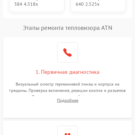
384 4.518x
640 2.525x
Этапы ремонта тепловизора ATN
1. Первичная диагностика
Визуальный осмотр германиевой линзы и корпуса на
трещины. Проверка включения, реакции кнопок и разъемов
зарядки. Оценка вывода тепловой сигнатуры на экран,
Подробнее
проверка базовых функций и считывание системных
ошибок.