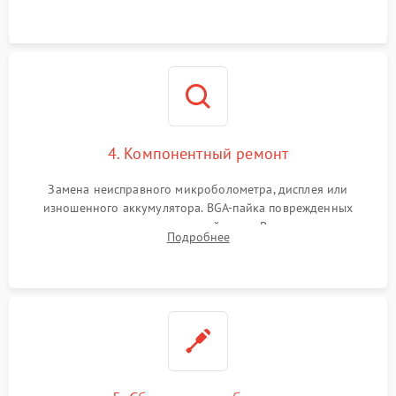
интерфейсов связи. Выявление сгоревших SMD-компонентов
на плате.
4. Компонентный ремонт
Замена неисправного микроболометра, дисплея или
изношенного аккумулятора. BGA-пайка поврежденных
контроллеров на материнской плате. Восстановление
Подробнее
разъемов и кнопок, замена поврежденных элементов
корпуса.