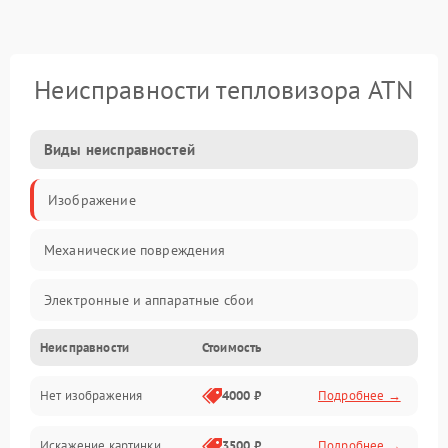
Неисправности тепловизора ATN
Виды неисправностей
Изображение
Механические повреждения
Электронные и аппаратные сбои
Неисправности
Стоимость
Неисправности сенсора и оптики
Нет изображения
4000 ₽
Подробнее →
Программные ошибки
Искажение картинки
3500 ₽
Подробнее →