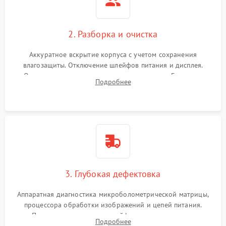
2. Разборка и очистка
Аккуратное вскрытие корпуса с учетом сохранения
влагозащиты. Отключение шлейфов питания и дисплея.
Очистка внутренних плат от окислов и пыли. Бережная
Подробнее
обработка германиевого объектива специализированными
растворами.
3. Глубокая дефектовка
Аппаратная диагностика микроболометрической матрицы,
процессора обработки изображений и цепей питания.
Проверка целостности шлейфов, модуля памяти и
Подробнее