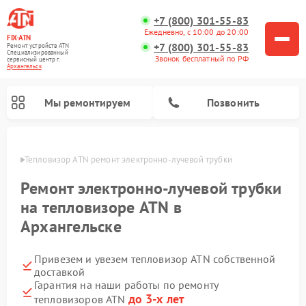
+7 (800) 301-55-83
Ежедневно, с 10:00 до 20:00
FIX-ATN
+7 (800) 301-55-83
Ремонт устройств ATN
Специализированный
Звонок бесплатный по РФ
cервисный центр г.
Архангельск
Мы ремонтируем
Позвонить
льске
Тепловизор ATN ремонт электронно-лучевой трубки
Ремонт электронно-лучевой трубки
на тепловизоре ATN в
Архангельске
Ремонт прицелов ночного видения ATN
Ремонт оптических прицелов ATN
Ремонт цифровых монокуляров ATN
Ремонт тепловизионных прицелов ATN
Ремонт цифровых биноклей ATN
Привезем и увезем тепловизор ATN собственной
доставкой
Гарантия на наши работы по ремонту
до 3-х лет
тепловизоров ATN