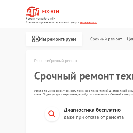
FIX-ATN
Ремонт устройств ATN
Специализированный cервисный центр г.
Архангельск
Мы ремонтируем
Срочный ремонт
Це
Главная
Срочный ремонт
Срочный ремонт те
Услуга по ускоренному ремонту техники с приоритетной диагностикой и в
этапе. Подходит для смартфонов, ноутбуков, планшетов и бытовой электр
Диагностика бесплатно
Ремонт оптических прицелов ATN
Ремонт цифровых биноклей ATN
Ремонт прицелов ночного видения ATN
Ремонт тепловизионных прицелов ATN
Ремонт цифровых монокуляров ATN
даже при отказе от ремонта