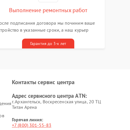
Выполнение ремонтных работ
осле подписания договора мы починим ваше
стройство в указанные сроки, а наш курьер
ривезет его к вам вместе с гарантийным
алоном бесплатно
Гарантия до 3-х лет
Контакты сервис центра
Адрес сервисного центра ATN:
г. Архангельск, Воскресенская улица, 20 ТЦ
дения
Титан Арена
ов
Горячая линия:
+7 (800) 301-55-83