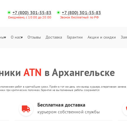
+7 (800) 301-55-83
+7 (800) 301-55-83
Ежедневно, с 10:00 до 20:00
Звонок бесплатный по РФ
ны
О нас
Отзывы
Доставка
Гарантии
Акции и скидки
Зая
хники
ATN
в Архангельске
ыполнением работ в кратчайшие сроки. Приём в тот же день или выезд курьера, оперативная замен
оники при критических поломках. Гарантия на выполненные работы сохраняется
Бесплатная доставка
курьером собственной службы