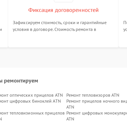
Фиксация договоренностей
Зафиксируем стоимость, сроки и гарантийные
П
и
условия в договоре. Стоимость ремонта в
у
процессе меняться не будет
п
т
ы ремонтируем
монт оптических прицелов ATN
Ремонт тепловизоров ATN
монт цифровых биноклей ATN
Ремонт прицелов ночного ви
ATN
монт тепловизионных прицелов
Ремонт цифровых монокуляр
N
ATN